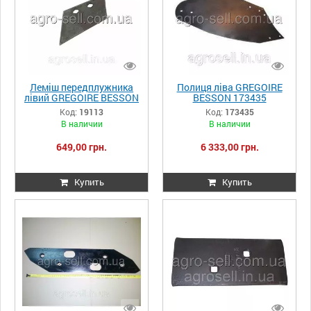
Леміш передплужника
Полиця ліва GREGOIRE
лівий GREGOIRE BESSON
BESSON 173435
19113
Код:
19113
Код:
173435
В наличии
В наличии
649,00 грн.
6 333,00 грн.
Купить
Купить