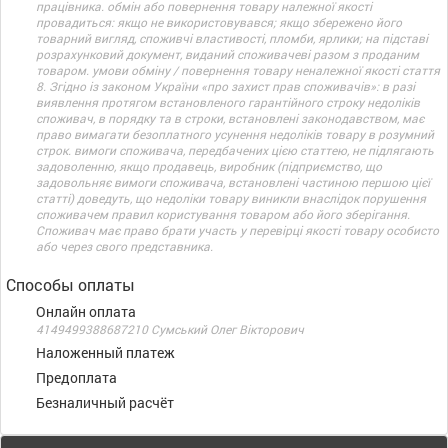
працівника. обмін або повернення товару належної якості
провадиться: якщо не використовувався; якщо збережено його
товарний вигляд, споживчі властивості, пломби, ярлики; на підставі
розрахунковий документ, виданий споживачеві разом з проданим
товаром. умови обміну / повернення товару неналежної якості стаття
8. Згідно із законом України «про захист прав споживачів»: в разі
виявлення протягом встановленого гарантійного строку недоліків
споживач, в порядку та в строки, встановлені законодавством, має
право вимагати безоплатного усунення недоліків товару в розумний
строк. вимоги споживача, передбачених цією статтею, не підлягають
задоволенню, якщо продавець, виробник (підприємство, що
задовольняє вимоги споживача, встановлені частиною першою цієї
статті) доведуть, що недоліки товару виникли внаслідок порушення
споживачем правил користування товаром або його зберігання.
Споживач має право брати участь у перевірці якості товару особисто
або через свого представника.
Способы оплаты
Онлайн оплата
4149499388687210 Сумський Олег Вікторович
Наложенный платеж
Предоплата
Безналичный расчёт