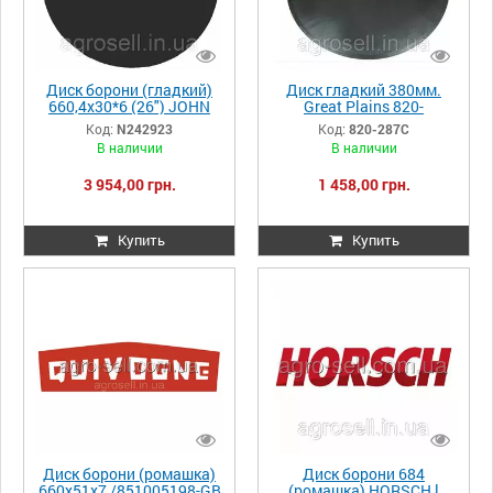
Диск борони (гладкий)
Диск гладкий 380мм.
660,4x30*6 (26") JOHN
Great Plains 820-
DEERE (26''x0.256'')
287C/404-121S - голий
Код:
N242923
Код:
820-287C
N242923
В наличии
В наличии
3 954,00 грн.
1 458,00 грн.
Купить
Купить
Диск борони (ромашка)
Диск борони 684
660x51x7 /851005198-GB
(ромашка) HORSCH l