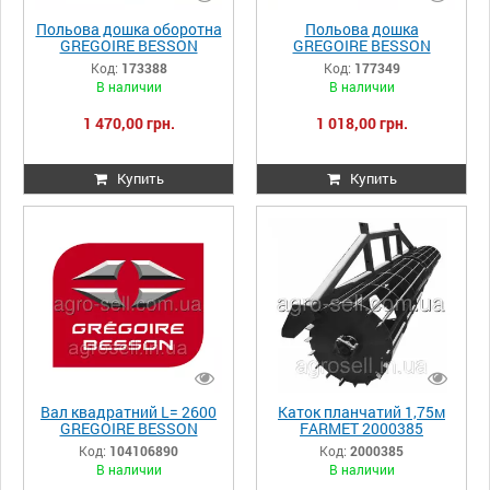
Польова дошка оборотна
Польова дошка
GREGOIRE BESSON
GREGOIRE BESSON
173388
177349
Код:
173388
Код:
177349
В наличии
В наличии
1 470,00 грн.
1 018,00 грн.
Купить
Купить
Вал квадратний L= 2600
Каток планчатий 1,75м
GREGOIRE BESSON
FARMET 2000385
104106890
Код:
104106890
Код:
2000385
В наличии
В наличии