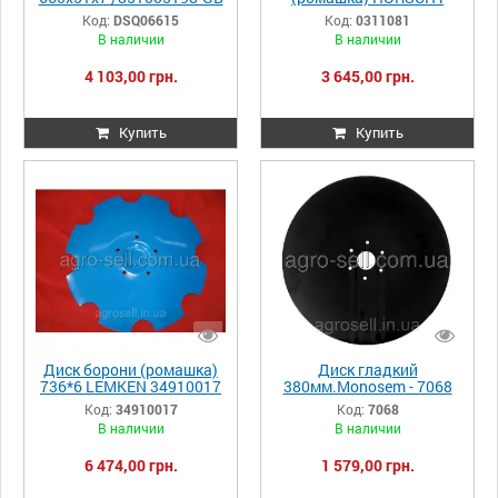
QUIVOGNE
00311081
Код:
DSQ06615
Код:
0311081
DSQ06615/DSQ06630
В наличии
В наличии
4 103,00 грн.
3 645,00 грн.
Купить
Купить
Диск борони (ромашка)
Диск гладкий
736*6 LEMKEN 34910017
380мм.Monosem - 7068
Код:
34910017
Код:
7068
В наличии
В наличии
6 474,00 грн.
1 579,00 грн.