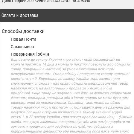
Диск гладкий 300 Kverneland ACCORD - AC495390
Оплата и доставка
Способы доставки
Новая Почта
Самовывоз
Повернення і обмін
Відповідно до закону України «про захист прав споживачів» ви
можете протягом 14 днів з моменту покупки повернути або обміняти
товар, придбаний в магазині, за умови виконання всіх норм
передбачених законом. Умови обміну / повернення товару належної
якості стаття 9. Відповідно до закону України «про захист прав
споживачів»: споживач має право обміняти непродовольчий товар
належної якості на аналогічний у продавця, у якого він був
придбаний, якщо товар не задовольнив його за формою, габаритами,
фасоном, кольором, розміром або з інших причин не може бути ним
використаний за призначенням. Споживач має право на обмін
товару належної якості протягом чотирнадцяти днів, не рахуючи дня
покупки. споживач (термін вживається в такому значенні згідно
статті 1. п.22 закону України «про захист прав споживачів») – фізична
особа, яка купує, замовляє, використовує або має намір придбати чи
замовити продукцію для особистих потреб, не пов’язаних з
підприємницькою діяльністю або виконанням обов’язків найманого