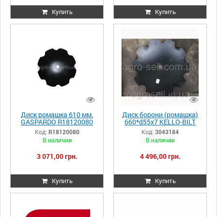
Купить
Купить
Диск ромашка 610 мм.
Диск борони (ромашка)
GASPARDO R18120080
660*d55x7 KELLO-BILT
3043184
Код:
R18120080
Код:
3043184
В наличии
В наличии
3 071,00 грн.
4 496,00 грн.
Купить
Купить