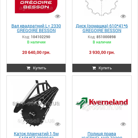
Вал квадратний L= 2330
Диск (ромашка) 610*41*6
GREGOIRE BESSON
GREGOIRE BESSON
104102290
851000898
Код:
104102290
Код:
851000898
В наличии
В наличии
20 640,00 грн.
3 930,00 грн.
Купить
Купить
Каток планчатий 1,5м
Полиця права