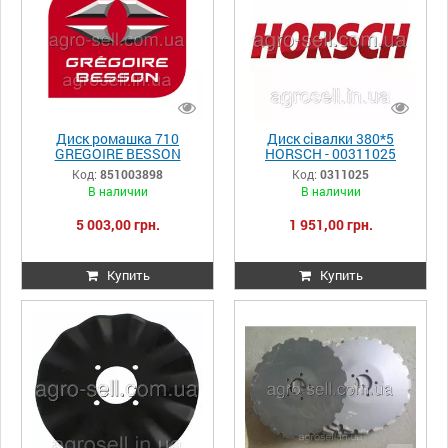
Диск ромашка 710
Диск сівалки 380*5
GREGOIRE BESSON
HORSСH - 00311025
851003898
Код:
851003898
Код:
0311025
В наличии
В наличии
5 003,00 грн.
1 951,00 грн.
Купить
Купить