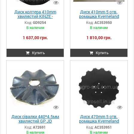
Диск колтера 410mm
Диск 410mm 5 отв.
хвилястий KINZE -
ромашка Kverneland
GD9254
ACCORD AC353950
Код:
GD9254
Код:
AC353950
В наличии
В наличии
1 637,00 грн.
1 810,00 грн.
Купить
Купить
Диск сівалки 440*4.5мм
Диск 470mm 5 отв.
хвилястий GP JD
ромашка Kverneland
А72691/820-019C
ACCORD AC353951
Код:
А72691
Код:
AC353951
В наличии
В наличии