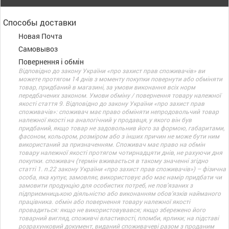
Способы доставки
Новая Почта
Самовывоз
Повернення і обмін
Відповідно до закону України «про захист прав споживачів» ви
можете протягом 14 днів з моменту покупки повернути або обміняти
товар, придбаний в магазині, за умови виконання всіх норм
передбачених законом. Умови обміну / повернення товару належної
якості стаття 9. Відповідно до закону України «про захист прав
споживачів»: споживач має право обміняти непродовольчий товар
належної якості на аналогічний у продавця, у якого він був
придбаний, якщо товар не задовольнив його за формою, габаритами,
фасоном, кольором, розміром або з інших причин не може бути ним
використаний за призначенням. Споживач має право на обмін
товару належної якості протягом чотирнадцяти днів, не рахуючи дня
покупки. споживач (термін вживається в такому значенні згідно
статті 1. п.22 закону України «про захист прав споживачів») – фізична
особа, яка купує, замовляє, використовує або має намір придбати чи
замовити продукцію для особистих потреб, не пов’язаних з
підприємницькою діяльністю або виконанням обов’язків найманого
працівника. обмін або повернення товару належної якості
провадиться: якщо не використовувався; якщо збережено його
товарний вигляд, споживчі властивості, пломби, ярлики; на підставі
розрахунковий документ, виданий споживачеві разом з проданим