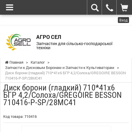
Вход
АГРО СЕЛ
Запчастин для сільсько-господарської
техніки
Главная
>
Каталог
>
Запчасти к Дисковым Боронам и Запчасти к Культиваторам
>
Диск борони (гладкий) 710*41x6 БГР 4,2/Солоха/GREGOIRE BESSON
710416-P-SP/28MС41
Диск борони (гладкий) 710*41x6
БГР 4,2/Солоха/GREGOIRE BESSON
710416-P-SP/28MС41
Код товара:
710416