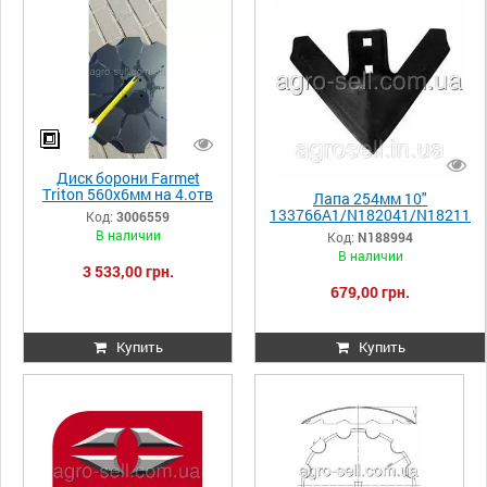
Диск борони Farmet
Triton 560х6мм на 4.отв
Лапа 254мм 10"
12.5 мм, межц. 98мм
133766A1/N182041/N18211
Код:
3006559
4/101487/N188994
В наличии
Код:
N188994
В наличии
3 533,00 грн.
679,00 грн.
Купить
Купить