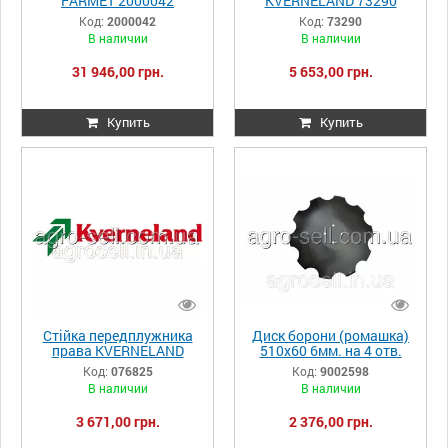
FARMET 2000042
KVERNELAND 73290
Код:
2000042
Код:
73290
В наличии
В наличии
31 946,00 грн.
5 653,00 грн.
Купить
Купить
Стійка передплужника
Диск борони (ромашка)
права KVERNELAND
510х60 6мм. на 4 отв.
76825
Farmet Softer 9002598
Код:
076825
Код:
9002598
В наличии
В наличии
3 671,00 грн.
2 376,00 грн.