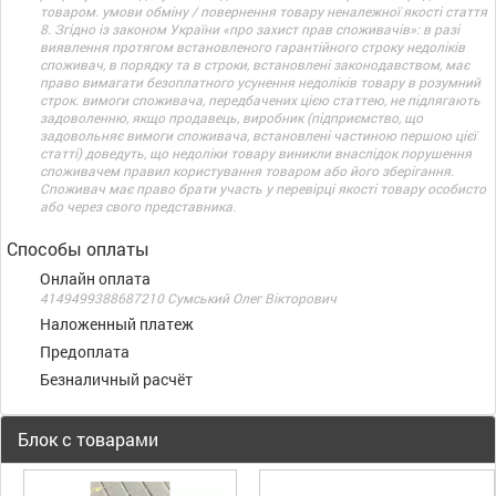
товаром. умови обміну / повернення товару неналежної якості стаття
8. Згідно із законом України «про захист прав споживачів»: в разі
виявлення протягом встановленого гарантійного строку недоліків
споживач, в порядку та в строки, встановлені законодавством, має
право вимагати безоплатного усунення недоліків товару в розумний
строк. вимоги споживача, передбачених цією статтею, не підлягають
задоволенню, якщо продавець, виробник (підприємство, що
задовольняє вимоги споживача, встановлені частиною першою цієї
статті) доведуть, що недоліки товару виникли внаслідок порушення
споживачем правил користування товаром або його зберігання.
Споживач має право брати участь у перевірці якості товару особисто
або через свого представника.
Способы оплаты
Онлайн оплата
4149499388687210 Сумський Олег Вікторович
Наложенный платеж
Предоплата
Безналичный расчёт
Блок с товарами