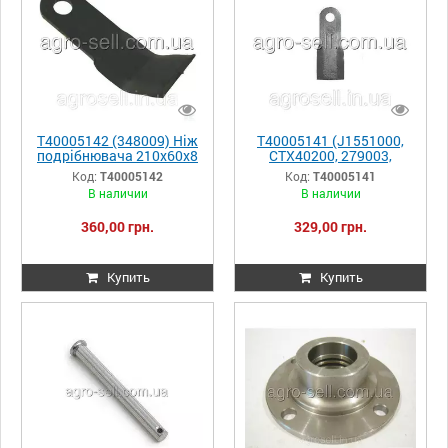
T40005142 (348009) Ніж
T40005141 (J1551000,
подрібнювача 210х60х8
CTX40200, 279003,
d=25.5 Gaspardo
6060002) Ніж
Код:
T40005142
Код:
T40005141
подрібнювача прямий
В наличии
В наличии
205х50,
360,00 грн.
329,00 грн.
Купить
Купить