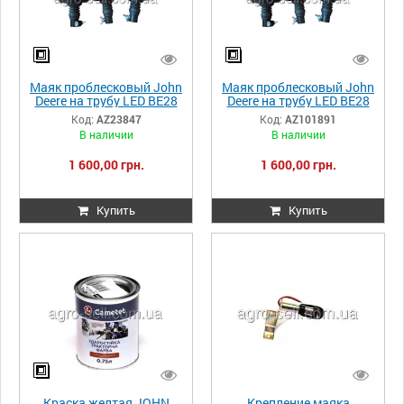
Маяк проблесковый John
Маяк проблесковый John
Deere на трубу LED BE28
Deere на трубу LED BE28
290мм AZ23847
290мм AZ101891
Код:
AZ23847
Код:
AZ101891
В наличии
В наличии
1 600,00 грн.
1 600,00 грн.
Купить
Купить
Краска желтая JOHN
Крепление маяка