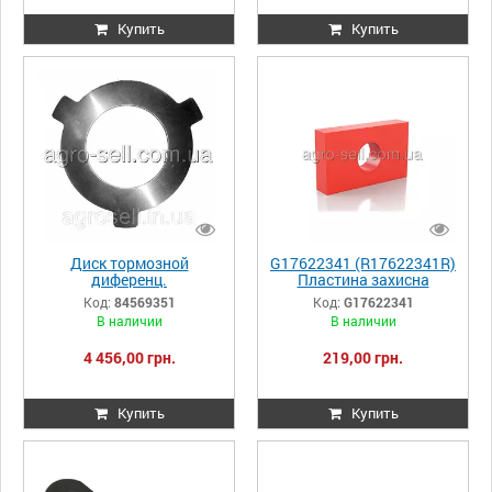
Купить
Купить
Диск тормозной
G17622341 (R17622341R)
диференц.
Пластина захисна
T8.390/Mag.340 Case
Gaspardo
Код:
84569351
Код:
G17622341
84569351
В наличии
В наличии
4 456,00 грн.
219,00 грн.
Купить
Купить