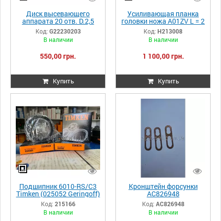
Диск высевающего
Усиливающая планка
аппарата 20 отв. D.2,5
головки ножа A01ZV L = 2
G22230203, подсолнух,
м, 79 отверстий
Код:
G22230203
Код:
H213008
Гаспардо | G10121680
(H213008) – Schumacher
В наличии
В наличии
(Германия)
550,00 грн.
1 100,00 грн.
Купить
Купить
Подшипник 6010-RS/C3
Кронштейн форсунки
Tіmken (025052 Geringoff)
AC826948
Код:
215166
Код:
AC826948
В наличии
В наличии