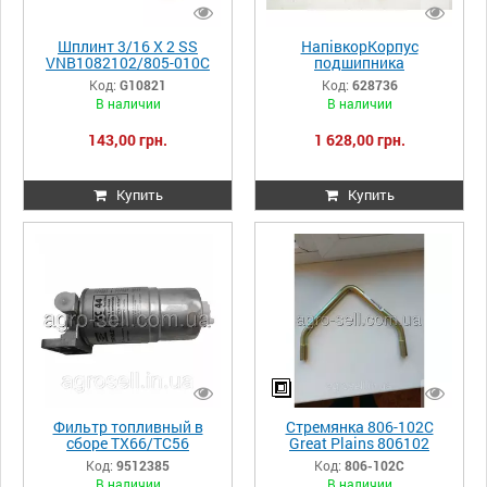
Шплинт 3/16 X 2 SS
НапівкорКорпус
VNB1082102/805-010C
подшипника
GP G10821
молотильного барабана
Код:
G10821
Код:
628736
Claas DOMINATOR MEGA
В наличии
В наличии
Lexion 628736
0006287360 628736.0
143,00 грн.
1 628,00 грн.
Купить
Купить
Фильтр топливный в
Стремянка 806-102C
сборе TX66/TC56
Great Plains 806102
9512385
Код:
9512385
Код:
806-102C
В наличии
В наличии