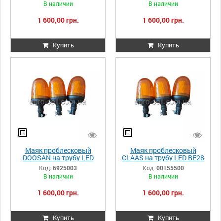
В наличии
В наличии
1 600,00 грн.
1 600,00 грн.
Купить
Купить
Маяк проблесковый
Маяк проблесковый
DOOSAN на трубу LED
CLAAS на трубу LED BE28
BE28 290мм 6925003
290мм 00155500
Код:
6925003
Код:
00155500
В наличии
В наличии
1 600,00 грн.
1 600,00 грн.
Купить
Купить