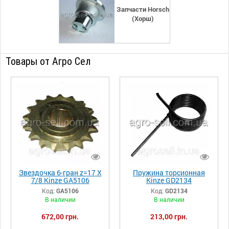
Запчасти Horsch
(Хорш)
Товары от Агро Сел
Звездочка 6-гран z=17 X
Пружина торсионная
7/8 Kinze GA5106
Kinze GD2134
Код:
GA5106
Код:
GD2134
В наличии
В наличии
672,00 грн.
213,00 грн.