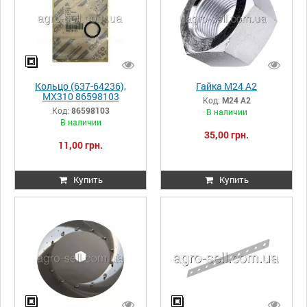
Кольцо (637-64236),
Гайка М24 A2
MX310 86598103
Код:
М24 A2
Код:
86598103
В наличии
В наличии
35,00 грн.
11,00 грн.
Купить
Купить