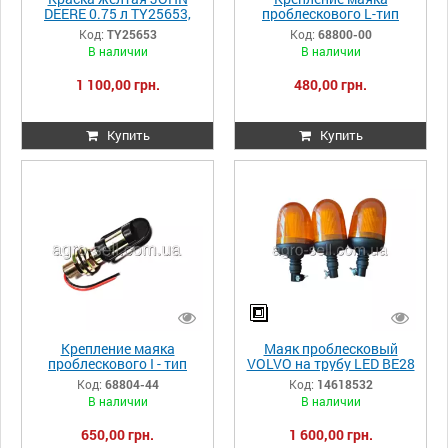
DEERE 0.75 л TY25653,
проблескового L-тип
TY25640, TY25645,
Код:
TY25653
Код:
68800-00
TY25627, TY25678,
В наличии
В наличии
TY25679
1 100,00 грн.
480,00 грн.
Купить
Купить
Крепление маяка
Маяк проблесковый
проблескового I - тип
VOLVO на трубу LED BE28
290мм 14618532
Код:
68804-44
Код:
14618532
В наличии
В наличии
650,00 грн.
1 600,00 грн.