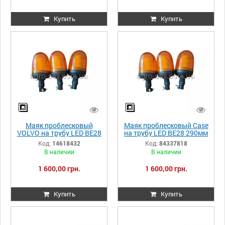
Купить
Купить
Маяк проблесковый
Маяк проблесковый Case
VOLVO на трубу LED BE28
на трубу LED BE28 290мм
290мм 14618432
84337818
Код:
14618432
Код:
84337818
В наличии
В наличии
1 600,00 грн.
1 600,00 грн.
Купить
Купить