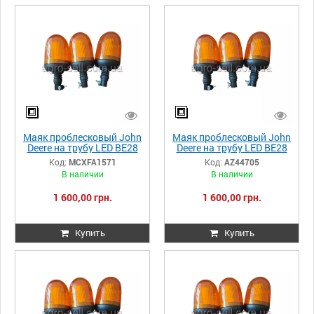
Маяк проблесковый John
Маяк проблесковый John
Deere на трубу LED BE28
Deere на трубу LED BE28
290мм MCXFA1571
290мм AZ44705
Код:
MCXFA1571
Код:
AZ44705
В наличии
В наличии
1 600,00 грн.
1 600,00 грн.
Купить
Купить