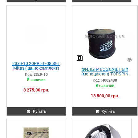
23x9-10 20PR FL-08 SET
Mitas ( шинокомплект)
ФИЛЬТР ВОЗДУШНЫЙ
(моноциклон) TOPSPIN
Код:
23x9-10
(5810361/82084010002),H00
В наличии
Код:
H002438
2438 CLAAS (Donaldson)
В наличии
8 275,00 грн.
13 500,00 грн.
Купить
Купить