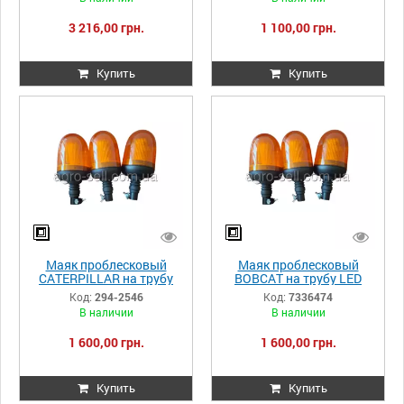
3 216,00 грн.
1 100,00 грн.
Купить
Купить
Маяк проблесковый
Маяк проблесковый
CATERPILLAR на трубу
BOBCAT на трубу LED
LED BE28 290мм 294-2546
BE28 290мм 7336474
Код:
294-2546
Код:
7336474
В наличии
В наличии
1 600,00 грн.
1 600,00 грн.
Купить
Купить