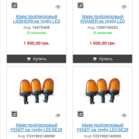
Маяк проблесковый
Маяк проблесковый
LIEBHERR на трубу LED
KRAMER на трубу LED
BE28 290мм 10475408
BE28 290мм 1000155042
Код:
10475408
Код:
1000155042
В наличии
В наличии
1 600,00 грн.
1 600,00 грн.
Купить
Купить
Маяк проблесковый
Маяк проблесковый
FENDT на трубу LED BE28
FENDT на трубу LED BE28
290мм F231902140090
290мм F231902140020
Код:
F231902140090
Код:
F231902140020