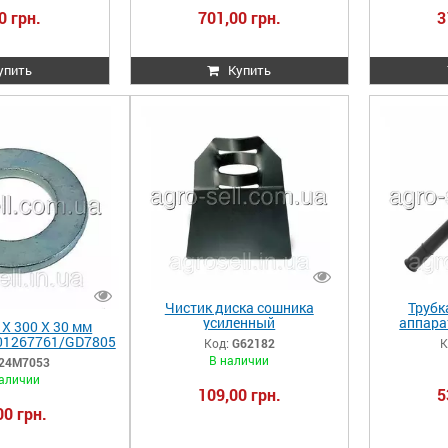
0 грн.
701,00 грн.
3
упить
Купить
Чистик диска сошника
Трубк
усиленный
аппара
X 300 X 30 мм
A62182/A32637/AA64034
01267761/GD7805
Код:
G62182
К
G62182
4-019C/S.4979
В наличии
24M7053
M7053
аличии
109,00 грн.
5
00 грн.