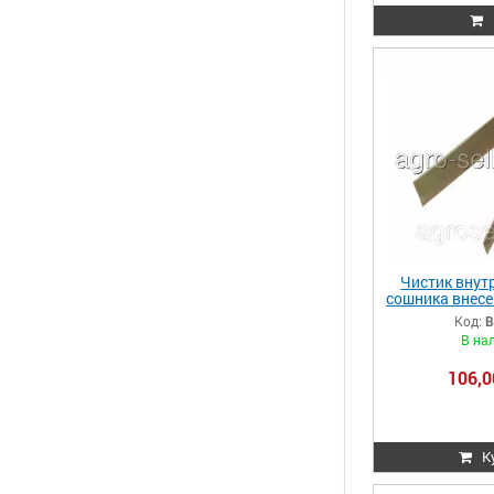
Чистик внут
сошника внесе
John Der
Код:
B
В на
106,0
К