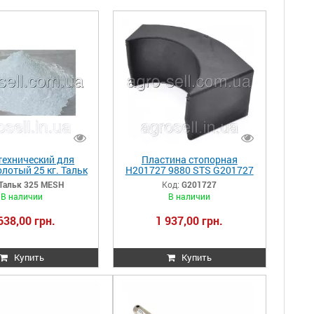
технический для
Пластина стопорная
лотый 25 кг. Тальк
H201727 9880 STS G201727
325 MESH
Тальк 325 MESH
Код:
G201727
В наличии
В наличии
638,00 грн.
1 937,00 грн.
Купить
Купить