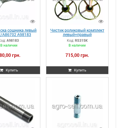
иска сошника левый
Чистик роликовый комплект
/A86702 A98183
левый+правый
AA5472/AA49573/ 2
Код:
A98183
Код:
RS315K
AH133315+A69139+A69140+2
В наличии
В наличии
A50047 RS315K
80,00 грн.
715,00 грн.
Купить
Купить