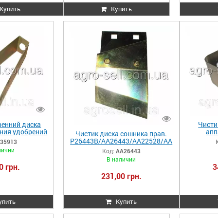
Купить
Купить
ренний диска
Чисти
ния удобрений
апп
Чистик диска сошника прав.
e B35913
AA34203/
P26443B/AA26443/AA22528/AA
35913
24561/00400832 Kinze AA26443
личии
Код:
AA26443
В наличии
0 грн.
3
231,00 грн.
упить
Купить