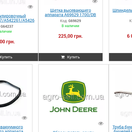
Щетка высевающего
Шпиндель
аппарата A69629 1700/DB
гулировочный
G69629
7/A542261/A5426
Код:
G69629
К
G64237
В наличии
G64237
аличии
225,00 грн.
6 
00 грн.
Купить
Купить
 вакуумного
Труба бун
о аппарата
бушелей 