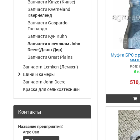
Запчасти Kinze (Кинзе)
Запчасти Kverneland
Квернеленд
Запчасти Gaspardo
Гаспардо
Запчасти Кун Kuhn
Запчасти к сеялкам John
Deere(Джон Дир)
Муфта БРС с р
Запчасти Great Plains
мм m
394C/AR94522
Код:
Запчасти Lemken (Лемкен)
SAEM/
В н
Шини и камеры
Запчасти John Deere
510,
Краска для сельхозтехники
Контакты
Название предприятия:
Агро Сел