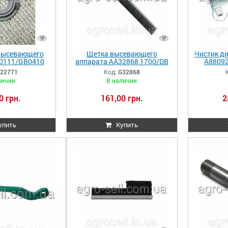
высевающего
Щетка высевающего
Чистик д
0111/GB0410
аппарата AA32868 1700/DB
A88092
00 A22771
G32868
22771
Код:
G32868
личии
В наличии
0 грн.
161,00 грн.
2
упить
Купить