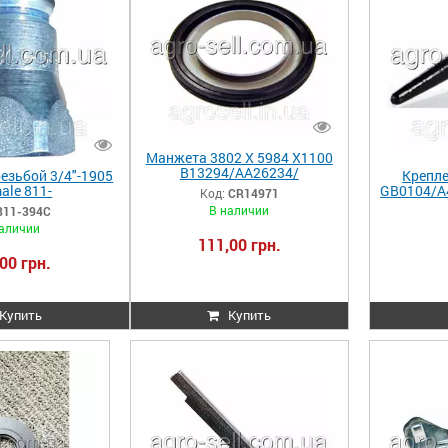
Манжета 3802 X 5984 X1100
B13294/AA26234/
езьбой 3/4"-1905
Крепле
CR14970/340210/200859
ale 811-
GB0104/A
Код:
CR14971
CR14971
/9820148/NV1212
3/
В наличии
811-394C
 81511096
аличии
111,00 грн.
00 грн.
Купить
Купить