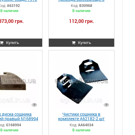
A63192
аппарата GD1067 Kinze
Код:
A63192
Код:
B30968
B30968
В наличии
В наличии
373,00 грн.
112,00 грн.
Купить
Купить
к диска сошника
Чистики сошника в
ий правый N168994
комплекте A62182-2 шт
0/740A G168994
1780/DB AA64034
од:
G168994
Код:
AA64034
В наличии
В наличии