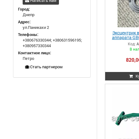
Написать нам
Город:
Днепр
Адрес:
ул.Паникахи 2
Эксцентрик 
Телефоны:
аппарата GB
+380676330344
;
+380631596195
;
7000/178
Код:
A
+380957330344
В на
Контактное лицо:
Петро
820,0
Стать партнером
К