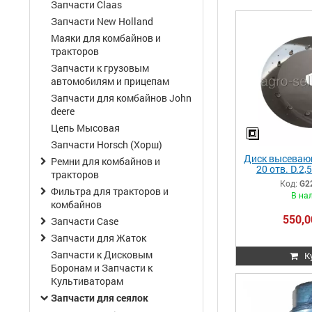
Запчасти Claas
Запчасти New Holland
Маяки для комбайнов и
тракторов
Запчасти к грузовым
автомобилям и прицепам
Запчасти для комбайнов John
deere
Цепь Мысовая
Запчасти Horsch (Хорш)
Диск высеваю
Ремни для комбайнов и
20 отв. D.2,
тракторов
подсолнух,
Код:
G2
G101
Фильтра для тракторов и
В на
комбайнов
550,0
Запчасти Case
Запчасти для Жаток
Запчасти к Дисковым
К
Боронам и Запчасти к
Культиваторам
Запчасти для сеялок