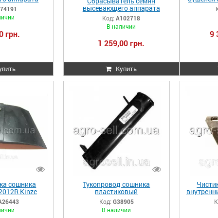
Сбрасыватель семян
259/720076
высевающего аппарата
74191
0 G74191
DB37/DB40/DB44/DB50/DB74/D
личии
Код:
A102718
B90 A102718
В наличии
0 грн.
9 
1 259,00 грн.
упить
Купить
ка сошника
Тукопровод сошника
Чисти
012R Kinze
пластиковый
внутренн
6443
AA23112/AA38905 G38905
455/73
A26443
Код:
G38905
К
личии
В наличии