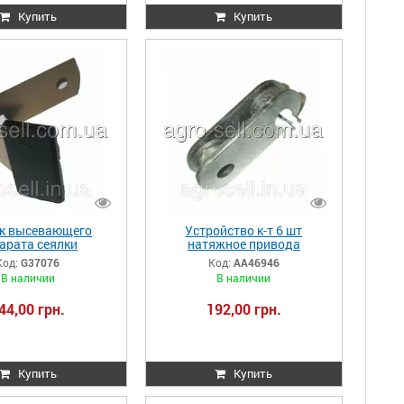
Купить
Купить
к высевающего
Устройство к-т 6 шт
арата сеялки
натяжное привода
AA37076 DB G37076
высевающего апарата
Код:
G37076
Код:
AA46946
GD7426/GD11962 Kinze
В наличии
В наличии
AA46946
44,00 грн.
192,00 грн.
Купить
Купить