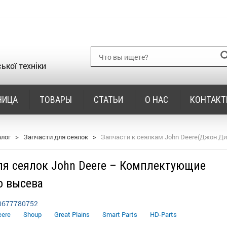
ької техніки
НИЦА
ТОВАРЫ
СТАТЬИ
О НАС
КОНТАК
алог
>
Запчасти для сеялок
>
Запчасти к сеялкам John Deere(Джон Ди
ля сеялок John Deere – Комплектующие
о высева
0677780752
eere
Shoup
Great Plains
Smart Parts
HD-Parts