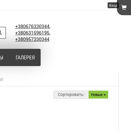
Вход
+380676330344
,
+380631596195
,
+380957330344
ТЫ
ГАЛЕРЕЯ
р)
Сортировать:
Новые