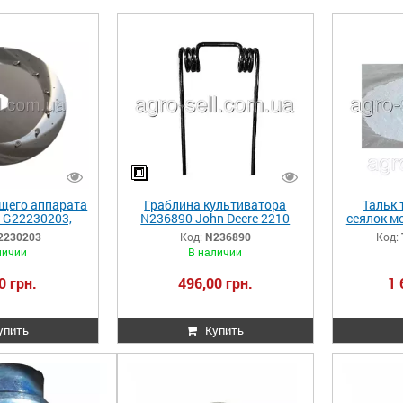
щего аппарата
Граблина культиватора
Тальк 
5 G22230203,
N236890 John Deere 2210
сеялок мо
 Гаспардо |
2230203
Код:
N236890
Код:
21680
личии
В наличии
0 грн.
496,00 грн.
1 
упить
Купить