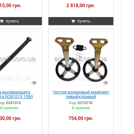
15,00 грн.
2 818,00 грн.
Купить
Купить
а высевающего
Чистик роликовый комплект
та N281015 1590
левый+правый
G281015
AA54726/AA49572/ 2
од:
G281015
Код:
G37221K
AA37221+A69139+A69140+2
В наличии
В наличии
A50047 G37221K
30,00 грн.
754,00 грн.