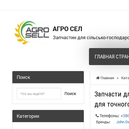
АГРО СЕЛ
Запчастин для сільсько-господарс
ГЛАВНАЯ СТРА
Поиск
Главная
>
Кат
Запчасти д
Поиск
для точног
Категории
Телефоны:
+38
Бренды:
John D