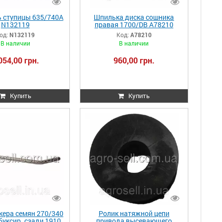
 ступицы 635/740A
Шпилька диска сошника
N132119
правая 1700/DB A78210
од:
N132119
Код:
A78210
В наличии
В наличии
054,00 грн.
960,00 грн.
Купить
Купить
кера семян 270/340
Ролик натяжной цепи
буксир. сзади 1910
привода высевающего