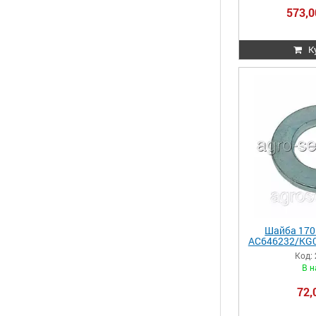
573,0
К
Шайба 170 
AC646232/KG
/G11391/80
Код:
24
В н
72,