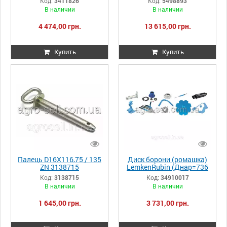
Код:
3411826
Код:
5498893
В наличии
В наличии
4 474,00 грн.
13 615,00 грн.
Купить
Купить
Палець D16X116,75 / 135
Диск борони (ромашка)
ZN 3138715
LemkenRubin (Днар=736
мм,6отв вогнут.) (Italy)
Код:
3138715
Код:
34910017
34910017
В наличии
В наличии
1 645,00 грн.
3 731,00 грн.