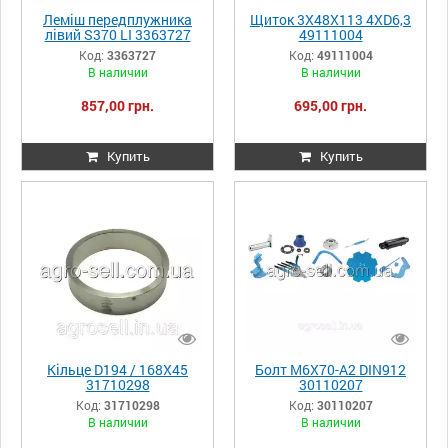
Леміш передплужника
Щиток 3X48X113 4XD6,3
лівий S370 LI 3363727
49111004
Код:
3363727
Код:
49111004
В наличии
В наличии
857,00 грн.
695,00 грн.
Купить
Купить
Кільце D194 / 168X45
Болт M6X70-A2 DIN912
31710298
30110207
Код:
31710298
Код:
30110207
В наличии
В наличии