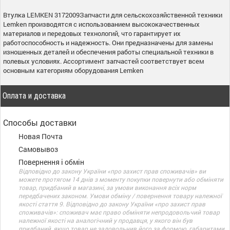
Втулка LEMKEN 3172009Запчасти для сельскохозяйственной техники
Lemken производятся с использованием высококачественных
материалов и передовых технологий, что гарантирует их
работоспособность и надежность. Они предназначены для замены
изношенных деталей и обеспечения работы специальной техники в
полевых условиях. Ассортимент запчастей соответствует всем
основным категориям оборудования Lemken
Оплата и доставка
Способы доставки
Новая Почта
Самовывоз
Повернення і обмін
Відповідно до закону України «про захист прав споживачів» ви
можете протягом 14 днів з моменту покупки повернути або обміняти
товар, придбаний в магазині, за умови виконання всіх норм
передбачених законом. Умови обміну / повернення товару належної
якості стаття 9. Відповідно до закону України «про захист прав
споживачів»: споживач має право обміняти непродовольчий товар
належної якості на аналогічний у продавця, у якого він був
придбаний, якщо товар не задовольнив його за формою, габаритами,