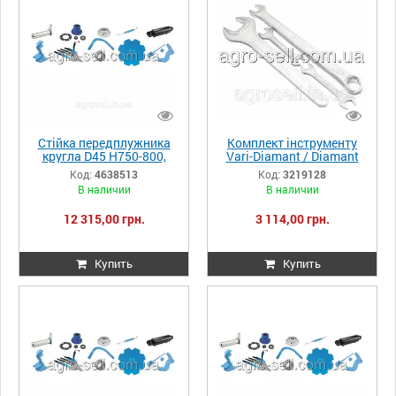
Стійка передплужника
Комплект інструменту
кругла D45 H750-800,
Vari-Diamant / Diamant
4638513
3219128
Код:
4638513
Код:
3219128
В наличии
В наличии
12 315,00 грн.
3 114,00 грн.
Купить
Купить