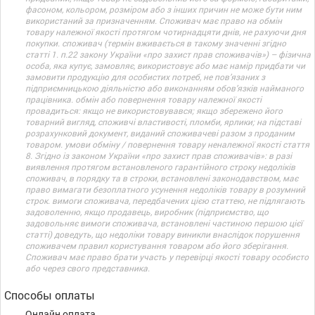
фасоном, кольором, розміром або з інших причин не може бути ним
використаний за призначенням. Споживач має право на обмін
товару належної якості протягом чотирнадцяти днів, не рахуючи дня
покупки. споживач (термін вживається в такому значенні згідно
статті 1. п.22 закону України «про захист прав споживачів») – фізична
особа, яка купує, замовляє, використовує або має намір придбати чи
замовити продукцію для особистих потреб, не пов’язаних з
підприємницькою діяльністю або виконанням обов’язків найманого
працівника. обмін або повернення товару належної якості
провадиться: якщо не використовувався; якщо збережено його
товарний вигляд, споживчі властивості, пломби, ярлики; на підставі
розрахунковий документ, виданий споживачеві разом з проданим
товаром. умови обміну / повернення товару неналежної якості стаття
8. Згідно із законом України «про захист прав споживачів»: в разі
виявлення протягом встановленого гарантійного строку недоліків
споживач, в порядку та в строки, встановлені законодавством, має
право вимагати безоплатного усунення недоліків товару в розумний
строк. вимоги споживача, передбачених цією статтею, не підлягають
задоволенню, якщо продавець, виробник (підприємство, що
задовольняє вимоги споживача, встановлені частиною першою цієї
статті) доведуть, що недоліки товару виникли внаслідок порушення
споживачем правил користування товаром або його зберігання.
Споживач має право брати участь у перевірці якості товару особисто
або через свого представника.
Способы оплаты
Онлайн оплата