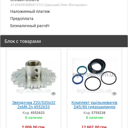
4149499388687210 Сумський Олег Вікторович
Наложенный платеж
Предоплата
Безналичный расчёт
Блок с товарами
Звездочка Z20/D20x32
Комплект ущільнювачів
2xM6 Zn 4552633
D45/80 гидроцилиндр
Lemken 5759238
Код:
4552633
Код:
5759238
В наличии
В наличии
2 009,00 грн.
12 662,00 грн.