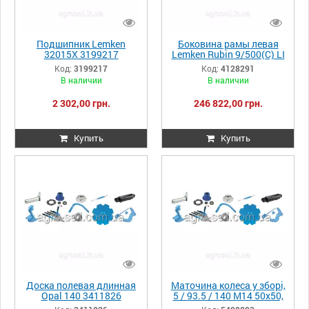
Подшипник Lemken
Боковина рамы левая
32015X 3199217
Lemken Rubin 9/500(C) LI
4128291
Код:
3199217
Код:
4128291
В наличии
В наличии
2 302,00 грн.
246 822,00 грн.
Купить
Купить
Доска полевая длинная
Маточина колеса у зборі,
Opal 140 3411826
5 / 93.5 / 140 M14 50x50,
5498893