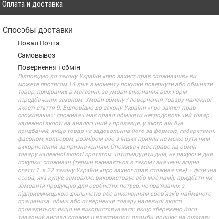
Оплата и доставка
Способы доставки
Новая Почта
Самовывоз
Повернення і обмін
Відповідно до закону України «про захист прав споживачів» ви
можете протягом 14 днів з моменту покупки повернути або обміняти
товар, придбаний в магазині, за умови виконання всіх норм
передбачених законом. Умови обміну / повернення товару належної
якості стаття 9. Відповідно до закону України «про захист прав
споживачів»: споживач має право обміняти непродовольчий товар
належної якості на аналогічний у продавця, у якого він був
придбаний, якщо товар не задовольнив його за формою, габаритами,
фасоном, кольором, розміром або з інших причин не може бути ним
використаний за призначенням. Споживач має право на обмін
товару належної якості протягом чотирнадцяти днів, не рахуючи дня
покупки. споживач (термін вживається в такому значенні згідно
статті 1. п.22 закону України «про захист прав споживачів») – фізична
особа, яка купує, замовляє, використовує або має намір придбати чи
замовити продукцію для особистих потреб, не пов’язаних з
підприємницькою діяльністю або виконанням обов’язків найманого
працівника. обмін або повернення товару належної якості
провадиться: якщо не використовувався; якщо збережено його
товарний вигляд, споживчі властивості, пломби, ярлики; на підставі