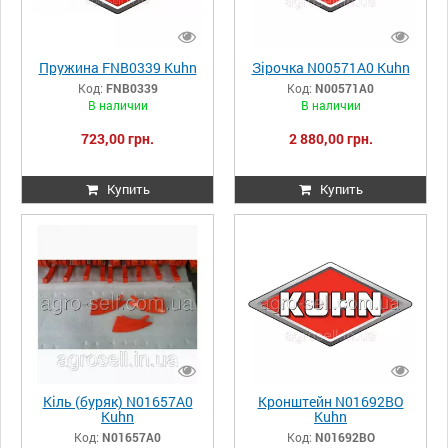
Пружина FNB0339 Kuhn
Зірочка N00571A0 Kuhn
Код:
FNB0339
Код:
N00571A0
В наличии
В наличии
723,00 грн.
2 880,00 грн.
Купить
Купить
Кіль (буряк) N01657A0
Кронштейн N01692BO
Kuhn
Kuhn
Код:
N01657A0
Код:
N01692BO