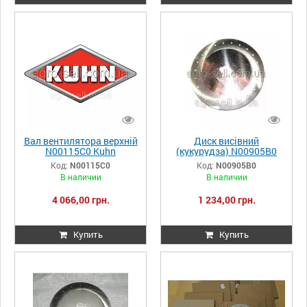
Вал вентилятора верхній
Диск висівний
N00115C0 Kuhn
(кукурудза) N00905B0
Kuhn
Код:
N00115C0
Код:
N00905B0
В наличии
В наличии
4 066,00 грн.
1 234,00 грн.
Купить
Купить