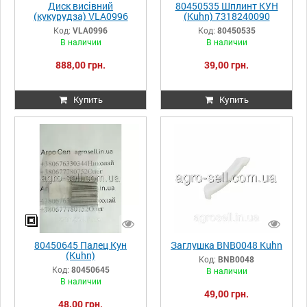
Диск висівний
80450535 Шплинт КУН
(кукурудза) VLA0996
(Kuhn) 7318240090
Kuhn
Код:
VLA0996
Код:
80450535
В наличии
В наличии
888,00 грн.
39,00 грн.
Купить
Купить
80450645 Палец Кун
Заглушка BNB0048 Kuhn
(Kuhn)
Код:
BNB0048
Код:
80450645
В наличии
В наличии
49,00 грн.
48,00 грн.