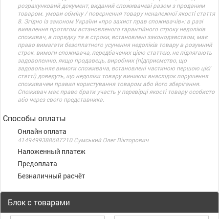
розрахунковий документ, виданий споживачеві разом з проданим
товаром. умови обміну / повернення товару неналежної якості стаття
8. Згідно із законом України «про захист прав споживачів»: в разі
виявлення протягом встановленого гарантійного строку недоліків
споживач, в порядку та в строки, встановлені законодавством, має
право вимагати безоплатного усунення недоліків товару в розумний
строк. вимоги споживача, передбачених цією статтею, не підлягають
задоволенню, якщо продавець, виробник (підприємство, що
задовольняє вимоги споживача, встановлені частиною першою цієї
статті) доведуть, що недоліки товару виникли внаслідок порушення
споживачем правил користування товаром або його зберігання.
Споживач має право брати участь у перевірці якості товару особисто
або через свого представника.
Способы оплаты
Онлайн оплата
4149499388687210 Сумський Олег Вікторович
Наложенный платеж
Предоплата
Безналичный расчёт
Блок с товарами