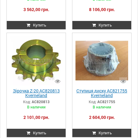
3 562,00 грн.
8 106,00 грн.
Купить
Купить
Зірочка Z-20 AC820813
Ступиця диску AC821755
Kverneland
Kverneland
Код:
AC820813
Код:
AC821755
В наличии
В наличии
2 101,00 грн.
2 604,00 грн.
Купить
Купить