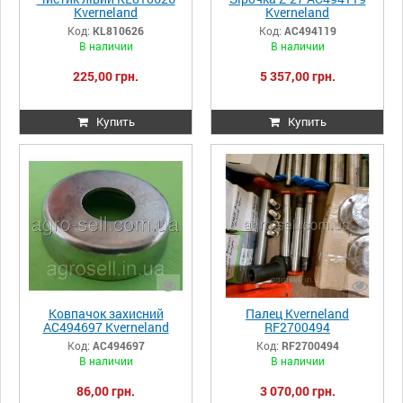
Kverneland
Kverneland
Код:
KL810626
Код:
AC494119
В наличии
В наличии
225,00 грн.
5 357,00 грн.
Купить
Купить
Ковпачок захисний
Палец Kverneland
AC494697 Kverneland
RF2700494
Код:
AC494697
Код:
RF2700494
В наличии
В наличии
86,00 грн.
3 070,00 грн.