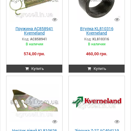
Пружина AC858941
Втулка KL810316
Kverneland
Kverneland
Код:
AC858941
Код:
KL810316
В наличии
В наличии
574,00 грн.
460,00 грн.
Купить
Купить
Чистик лівий KL810626
Зірочка Z-27 AC494119