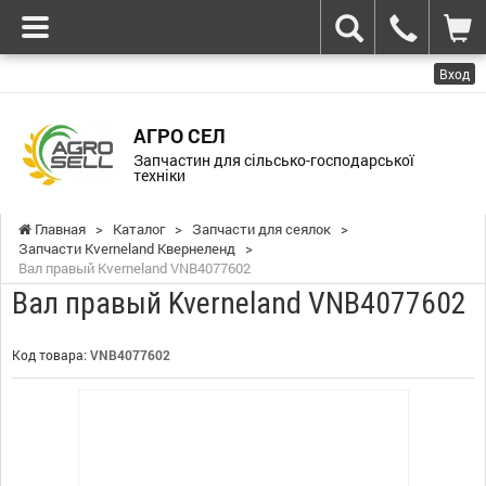
Вход
АГРО СЕЛ
Запчастин для сільсько-господарської
техніки
Главная
>
Каталог
>
Запчасти для сеялок
>
Запчасти Kverneland Квернеленд
>
Вал правый Kverneland VNB4077602
Вал правый Kverneland VNB4077602
Код товара:
VNB4077602