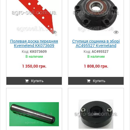
Полевая доска передняя
Ступиця сошника в зборі
Kvernelend KK073609
AC495527 Kverneland
Код:
KK073609
Код:
AC495527
В наличии
В наличии
1 350,00 грн.
1 808,00 грн.
Купить
Купить