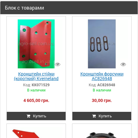
Блок с товарами
Кронштейн стійки
Кронштейн форсунки
(короткий) Kverneland
AC826948
KK071529
Код:
KK071529
Код:
AC826948
В наличии
В наличии
4 605,00 грн.
30,00 грн.
Купить
Купить