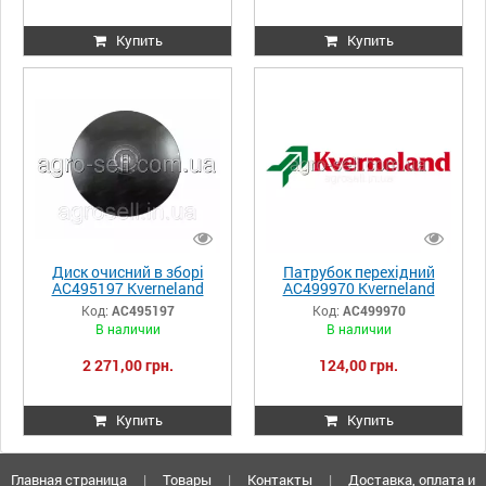
Купить
Купить
Диск очисний в зборі
Патрубок перехідний
AC495197 Kverneland
AC499970 Kverneland
Код:
AC495197
Код:
AC499970
В наличии
В наличии
2 271,00 грн.
124,00 грн.
Купить
Купить
Главная страница
|
Товары
|
Контакты
|
Доставка, оплата и