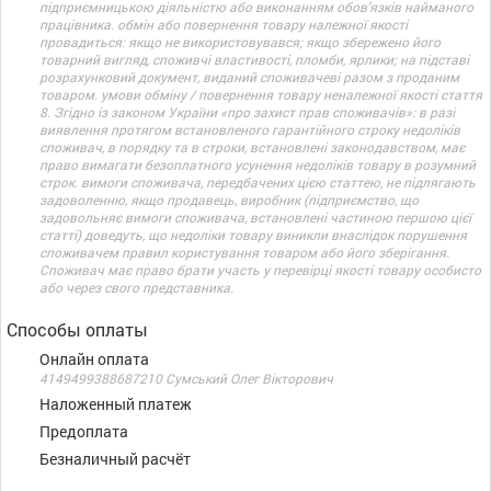
підприємницькою діяльністю або виконанням обов’язків найманого
працівника. обмін або повернення товару належної якості
провадиться: якщо не використовувався; якщо збережено його
товарний вигляд, споживчі властивості, пломби, ярлики; на підставі
розрахунковий документ, виданий споживачеві разом з проданим
товаром. умови обміну / повернення товару неналежної якості стаття
8. Згідно із законом України «про захист прав споживачів»: в разі
виявлення протягом встановленого гарантійного строку недоліків
споживач, в порядку та в строки, встановлені законодавством, має
право вимагати безоплатного усунення недоліків товару в розумний
строк. вимоги споживача, передбачених цією статтею, не підлягають
задоволенню, якщо продавець, виробник (підприємство, що
задовольняє вимоги споживача, встановлені частиною першою цієї
статті) доведуть, що недоліки товару виникли внаслідок порушення
споживачем правил користування товаром або його зберігання.
Споживач має право брати участь у перевірці якості товару особисто
або через свого представника.
Способы оплаты
Онлайн оплата
4149499388687210 Сумський Олег Вікторович
Наложенный платеж
Предоплата
Безналичный расчёт