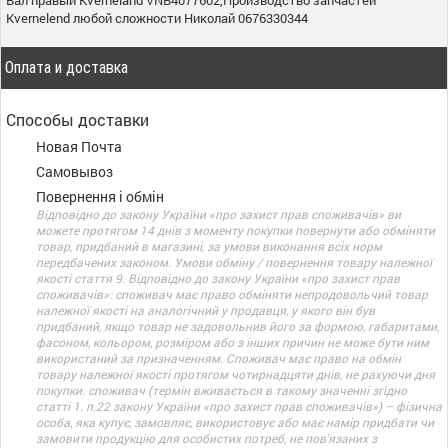
Kvernelend любой сложности Николай 0676330344
Оплата и доставка
Способы доставки
Новая Почта
Самовывоз
Повернення і обмін
Відповідно до закону України «про захист прав споживачів» ви
можете протягом 14 днів з моменту покупки повернути або обміняти
товар, придбаний в магазині, за умови виконання всіх норм
передбачених законом. Умови обміну / повернення товару належної
якості стаття 9. Відповідно до закону України «про захист прав
споживачів»: споживач має право обміняти непродовольчий товар
належної якості на аналогічний у продавця, у якого він був
придбаний, якщо товар не задовольнив його за формою, габаритами,
фасоном, кольором, розміром або з інших причин не може бути ним
використаний за призначенням. Споживач має право на обмін
товару належної якості протягом чотирнадцяти днів, не рахуючи дня
покупки. споживач (термін вживається в такому значенні згідно
статті 1. п.22 закону України «про захист прав споживачів») – фізична
особа, яка купує, замовляє, використовує або має намір придбати чи
замовити продукцію для особистих потреб, не пов’язаних з