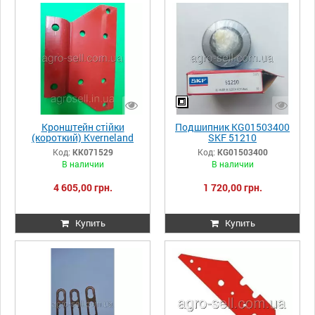
Кронштейн стійки
Подшипник KG01503400
(короткий) Kverneland
SKF 51210
KK071529
Код:
KK071529
Код:
KG01503400
В наличии
В наличии
4 605,00 грн.
1 720,00 грн.
Купить
Купить