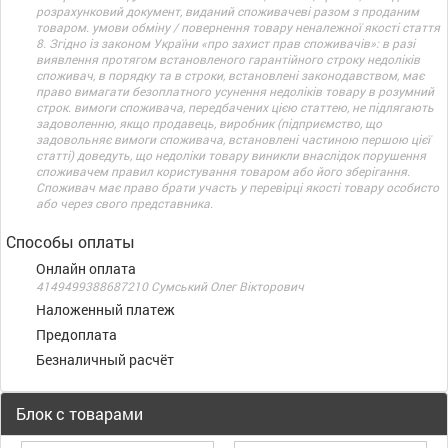
розрахунковий документ, виданий споживачеві разом з проданим
товаром. умови обміну / повернення товару неналежної якості стаття
8. Згідно із законом України «про захист прав споживачів»: в разі
виявлення протягом встановленого гарантійного строку недоліків
споживач, в порядку та в строки, встановлені законодавством, має
право вимагати безоплатного усунення недоліків товару в розумний
строк. вимоги споживача, передбачених цією статтею, не підлягають
задоволенню, якщо продавець, виробник (підприємство, що
задовольняє вимоги споживача, встановлені частиною першою цієї
статті) доведуть, що недоліки товару виникли внаслідок порушення
споживачем правил користування товаром або його зберігання.
Споживач має право брати участь у перевірці якості товару особисто
або через свого представника.
Способы оплаты
Онлайн оплата
4149499388687210 Сумський Олег Вікторович
Наложенный платеж
Предоплата
Безналичный расчёт
Блок с товарами