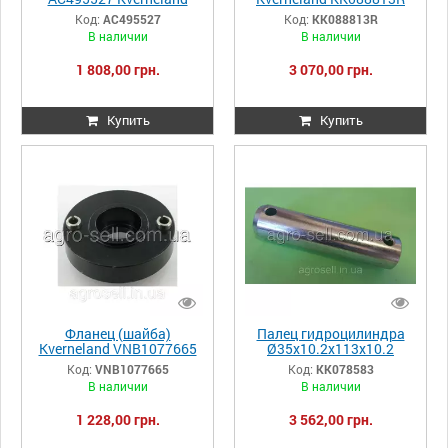
Код:
AC495527
Код:
KK088813R
В наличии
В наличии
1 808,00 грн.
3 070,00 грн.
Купить
Купить
Фланец (шайба)
Палец гидроцилиндра
Kverneland VNB1077665
Ø35х10.2х113х10.2
Kverneland KK078583
Код:
VNB1077665
Код:
KK078583
В наличии
В наличии
1 228,00 грн.
3 562,00 грн.