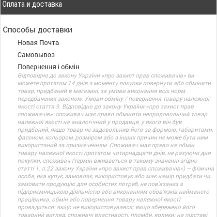
Оплата и доставка
Способы доставки
Новая Почта
Самовывоз
Повернення і обмін
Відповідно до закону України «про захист прав споживачів» ви
можете протягом 14 днів з моменту покупки повернути або обміняти
товар, придбаний в магазині, за умови виконання всіх норм
передбачених законом. Умови обміну / повернення товару належної
якості стаття 9. Відповідно до закону України «про захист прав
споживачів»: споживач має право обміняти непродовольчий товар
належної якості на аналогічний у продавця, у якого він був
придбаний, якщо товар не задовольнив його за формою, габаритами,
фасоном, кольором, розміром або з інших причин не може бути ним
використаний за призначенням. Споживач має право на обмін
товару належної якості протягом чотирнадцяти днів, не рахуючи дня
покупки. споживач (термін вживається в такому значенні згідно
статті 1. п.22 закону України «про захист прав споживачів») – фізична
особа, яка купує, замовляє, використовує або має намір придбати чи
замовити продукцію для особистих потреб, не пов’язаних з
підприємницькою діяльністю або виконанням обов’язків найманого
працівника. обмін або повернення товару належної якості
провадиться: якщо не використовувався; якщо збережено його
товарний вигляд, споживчі властивості, пломби, ярлики; на підставі