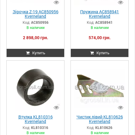
Зірочка Z-19 AC850956
Пружина AC858941
Kverneland
Kverneland
Код:
AC850956
Код:
AC858941
В наличии
В наличии
2 898,00 грн.
574,00 грн.
Купить
Купить
Втулка KL810316
Чистик лівий KL810626
Kverneland
Kverneland
Код:
KL810316
Код:
KL810626
В наличии
В наличии