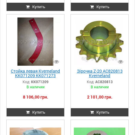
Купить
Купить
Стойка левая Kverneland
Зірочка Z-20 AC820813
КК071209 КК071273
Kverneland
Код:
КК071209
Код:
AC820813
В наличии
В наличии
8 106,00 грн.
2 101,00 грн.
Купить
Купить