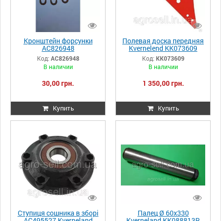
Кронштейн форсунки
Полевая доска передняя
AC826948
Kvernelend KK073609
Код:
AC826948
Код:
KK073609
В наличии
В наличии
30,00 грн.
1 350,00 грн.
Купить
Купить
Ступиця сошника в зборі
Палец Ø 60х330
AC495527 Kverneland
Kverneland KK088813R