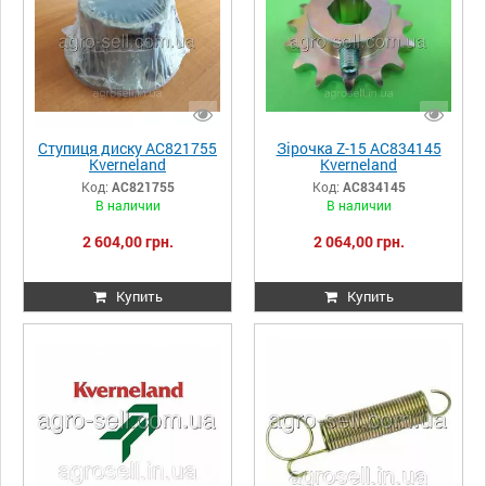
Ступиця диску AC821755
Зірочка Z-15 AC834145
Kverneland
Kverneland
Код:
AC821755
Код:
AC834145
В наличии
В наличии
2 604,00 грн.
2 064,00 грн.
Купить
Купить