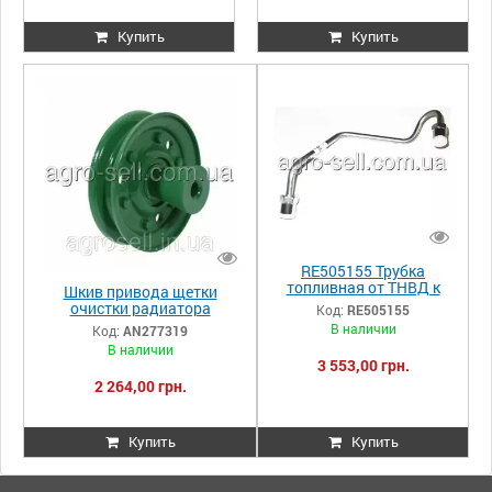
Купить
Купить
RE505155 Трубка
топливная от ТНВД к
Шкив привода щетки
рампе, JD8520
очистки радиатора
Код:
RE505155
(AH169549/AH115347/AH16
В наличии
Код:
AN277319
9549) JD AN277319
В наличии
3 553,00 грн.
2 264,00 грн.
Купить
Купить