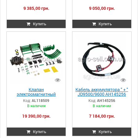
9 385,00 грн.
9 050,00 грн.
Купить
Купить
Клапан
Кабель аккумулятора " + "
электромагнитный
JD9500/9600 AH145256
(соленоид) (AL118510),
Код:
AL118509
Код:
AH145256
JD6920/7520 AL118509
В наличии
В наличии
19 390,00 грн.
7 184,00 грн.
Купить
Купить