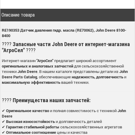
Описание товара
RE190353 Датчик давления гидр. масла (RE70062), John Deere 8100-
8400
????
Запасные части John Deere от интернет-магазина
"АгроСел"
????
Интернет-магазин
"АгроСел"
предлагает широкий ассортимент
оригинальных и аналоговых запчастей
для сельскохозяйственной
техники
John Deere
. В нашем каталоге представлены детали из
John
Deere Parts Catalog
, обеспечивающие
надежность, долговечность
и
максимальную эффективность
вашей техники.
????
Преимущества наших запчастей:
✔
Оригинальное качество
и полная совместимость с техникой
John
Deere
✔
Высокая износостойкость
и долговечность деталей
✔
Гарантия стабильной работы
сельскохозяйственных агрегатов
✔
Оптимальное соотношение
цены и качества