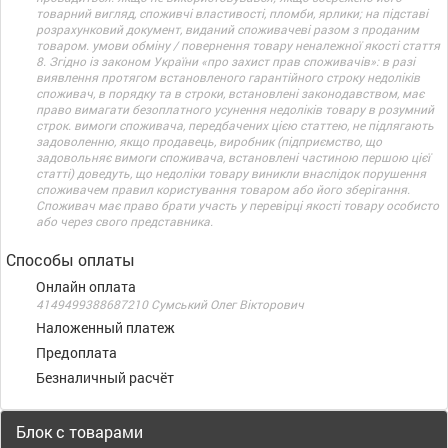
товарний вигляд, споживчі властивості, пломби, ярлики; на підставі
розрахунковий документ, виданий споживачеві разом з проданим
товаром. умови обміну / повернення товару неналежної якості стаття
8. Згідно із законом України «про захист прав споживачів»: в разі
виявлення протягом встановленого гарантійного строку недоліків
споживач, в порядку та в строки, встановлені законодавством, має
право вимагати безоплатного усунення недоліків товару в розумний
строк. вимоги споживача, передбачених цією статтею, не підлягають
задоволенню, якщо продавець, виробник (підприємство, що
задовольняє вимоги споживача, встановлені частиною першою цієї
статті) доведуть, що недоліки товару виникли внаслідок порушення
споживачем правил користування товаром або його зберігання.
Споживач має право брати участь у перевірці якості товару особисто
або через свого представника.
Способы оплаты
Онлайн оплата
4149499388687210 Сумський Олег Вікторович
Наложенный платеж
Предоплата
Безналичный расчёт
Блок с товарами