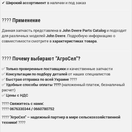
✔
Широкий ассортимент
в наличии и под заказ
????
Применение
Данная запчасть представлена в
John Deere Parts Catalog
и подходит
для различных моделей
John Deere
. Подробную информацию о
совместимости смотрите в
характеристиках товара
.
????
Почему выбирают "АгроСел"?
✅
Только проверенные поставщики
и качественные запчасти
✅
Консультации по подбору деталей
от наших специалистов
✅
Быстрая отправка по всей Украине
????
✅
Удобные способы оплаты ????
(наложенный платеж, безналичный
расчет)
✅
Цены с НДС
????
Свяжитесь с нами:
????
0676330344 / 0660780752
????
"АгроСел" – надежный партнер в мире сельскохозяйственной
техники!
????