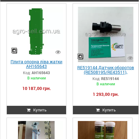
Плита опорна ліва жатки
AH165643
RE519144 Датчик оборотов
(RE508195/RE43511),
Код:
AH165643
JD8420/8520/9880STS/8335
В наличии
Код:
RE519144
R
В наличии
10 187,00 грн.
1 293,00 грн.
Купить
Купить