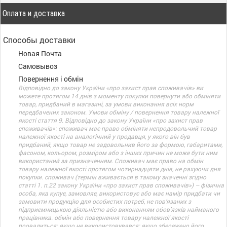
Оплата и доставка
Способы доставки
Новая Почта
Самовывоз
Повернення і обмін
Відповідно до закону України «про захист прав споживачів» ви
можете протягом 14 днів з моменту покупки повернути або обміняти
товар, придбаний в магазині, за умови виконання всіх норм
передбачених законом. Умови обміну / повернення товару належної
якості стаття 9. Відповідно до закону України «про захист прав
споживачів»: споживач має право обміняти непродовольчий товар
належної якості на аналогічний у продавця, у якого він був
придбаний, якщо товар не задовольнив його за формою, габаритами,
фасоном, кольором, розміром або з інших причин не може бути ним
використаний за призначенням. Споживач має право на обмін
товару належної якості протягом чотирнадцяти днів, не рахуючи дня
покупки. споживач (термін вживається в такому значенні згідно
статті 1. п.22 закону України «про захист прав споживачів») – фізична
особа, яка купує, замовляє, використовує або має намір придбати чи
замовити продукцію для особистих потреб, не пов’язаних з
підприємницькою діяльністю або виконанням обов’язків найманого
працівника. обмін або повернення товару належної якості
провадиться: якщо не використовувався; якщо збережено його