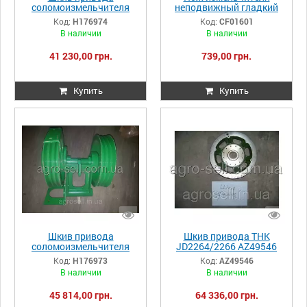
соломоизмельчителя
неподвижный гладкий
JDW550/T550/T670
JD1450/1550 CF01601
Код:
H176974
Код:
CF01601
H176974
В наличии
В наличии
41 230,00 грн.
739,00 грн.
Купить
Купить
Шкив привода
Шкив привода ТНК
соломоизмельчителя
JD2264/2266 AZ49546
JDW550/T550/T670
Код:
H176973
Код:
AZ49546
H176973
В наличии
В наличии
45 814,00 грн.
64 336,00 грн.