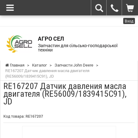
Вход
АГРО СЕЛ
Запчастин для сільсько-господарської
техніки
Главная
>
Каталог
>
Запчасти John Deere
>
RE167207 Датчик давления масла двигателя
(RE56009/1839415C91), JD
RE167207 Датчик давления масла
двигателя (RE56009/1839415C91),
JD
Код товара:
RE167207