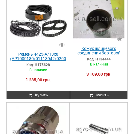
Кожух шлицевого
соединения бортовой
Ремень 4425-A/13x8
передачи комбайна
(AP1000180/01113942/0200
Код:
H134444
JDS670/S690 H134444
328) привода
В наличии
Код:
H175628
вращающегося решета JD
В наличии
H175628
3 109,00 грн.
1 285,00 грн.
Купить
Купить