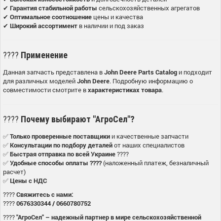
✔
Гарантия стабильной работы
сельскохозяйственных агрегатов
✔
Оптимальное соотношение
цены и качества
✔
Широкий ассортимент
в наличии и под заказ
????
Применение
Данная запчасть представлена в
John Deere Parts Catalog
и подходит
для различных моделей
John Deere
. Подробную информацию о
совместимости смотрите в
характеристиках товара
.
????
Почему выбирают "АгроСел"?
✅
Только проверенные поставщики
и качественные запчасти
✅
Консультации по подбору деталей
от наших специалистов
✅
Быстрая отправка по всей Украине
????
✅
Удобные способы оплаты ????
(наложенный платеж, безналичный
расчет)
✅
Цены с НДС
????
Свяжитесь с нами:
????
0676330344 / 0660780752
????
"АгроСел" – надежный партнер в мире сельскохозяйственной