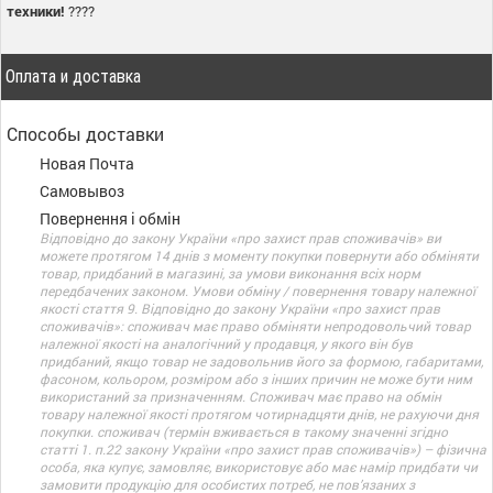
техники!
????
Оплата и доставка
Способы доставки
Новая Почта
Самовывоз
Повернення і обмін
Відповідно до закону України «про захист прав споживачів» ви
можете протягом 14 днів з моменту покупки повернути або обміняти
товар, придбаний в магазині, за умови виконання всіх норм
передбачених законом. Умови обміну / повернення товару належної
якості стаття 9. Відповідно до закону України «про захист прав
споживачів»: споживач має право обміняти непродовольчий товар
належної якості на аналогічний у продавця, у якого він був
придбаний, якщо товар не задовольнив його за формою, габаритами,
фасоном, кольором, розміром або з інших причин не може бути ним
використаний за призначенням. Споживач має право на обмін
товару належної якості протягом чотирнадцяти днів, не рахуючи дня
покупки. споживач (термін вживається в такому значенні згідно
статті 1. п.22 закону України «про захист прав споживачів») – фізична
особа, яка купує, замовляє, використовує або має намір придбати чи
замовити продукцію для особистих потреб, не пов’язаних з