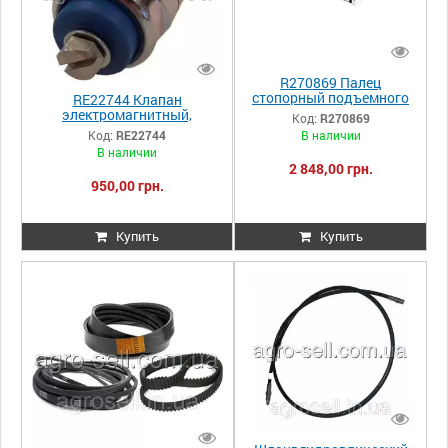
R270869 Палец
стопорный подъемного
RE22744 Клапан
гидроцилиндра, JD8430
электромагнитный,
Код:
R270869
соленоид ТНВД
В наличии
Код:
RE22744
449679A1/J904630/RE54064
В наличии
2 848,00 грн.
950,00 грн.
Купить
Купить