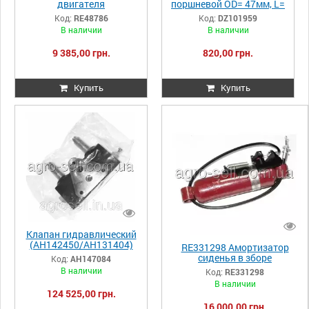
двигателя
поршневой OD= 47мм, L=
(RE44508/SE501101),
79мм (R517073), JD
Код:
RE48786
Код:
DZ101959
JD6910-7810
В наличии
В наличии
9 385,00 грн.
820,00 грн.
Купить
Купить
Клапан гидравлический
(AH142450/AH131404)
RE331298 Амортизатор
JD9500/9600 AH147084
сиденья в зборе
Код:
AH147084
(RE320626/RE182488/RE656
В наличии
Код:
RE331298
95), JD8430/9300T
В наличии
124 525,00 грн.
16 000,00 грн.