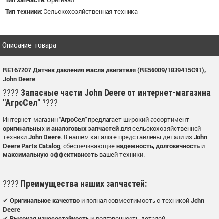
Тип техники
:
Сельскохозяйственная техника
Описание товара
RE167207 Датчик давления масла двигателя (RE56009/1839415C91),
John Deere
????
Запасные части John Deere от интернет-магазина
"АгроСел"
????
Интернет-магазин
"АгроСел"
предлагает широкий ассортимент
оригинальных и аналоговых запчастей
для сельскохозяйственной
техники
John Deere
. В нашем каталоге представлены детали из
John
Deere Parts Catalog
, обеспечивающие
надежность, долговечность
и
максимальную эффективность
вашей техники.
????
Преимущества наших запчастей:
✔
Оригинальное качество
и полная совместимость с техникой
John
Deere
✔
Высокая износостойкость
и долговечность деталей