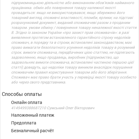
підприємницькою діяльністю або виконанням обов’язків найманого
працівника. обмін або повернення товару належної якості
провадиться: якщо не використовувався; якщо збережено його
товарний вигляд, споживчі властивості, пломби, ярлики; на підставі
розрахунковий документ, виданий споживачеві разом з проданим
товаром. умови обміну / повернення товару неналежної якості стаття
8. Згідно із законом України «про захист прав споживачів»: в разі
виявлення протягом встановленого гарантійного строку недоліків
споживач, в порядку та в строки, встановлені законодавством, має
право вимагати безоплатного усунення недоліків товару в розумний
строк. вимоги споживача, передбачених цією статтею, не підлягають
задоволенню, якщо продавець, виробник (підприємство, що
задовольняє вимоги споживача, встановлені частиною першою цієї
статті) доведуть, що недоліки товару виникли внаслідок порушення
споживачем правил користування товаром або його зберігання.
Споживач має право брати участь у перевірці якості товару особисто
або через свого представника.
Способы оплаты
Онлайн оплата
4149499388687210 Сумський Олег Вікторович
Наложенный платеж
Предоплата
Безналичный расчёт