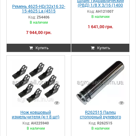
Шланг гидравлический
(РВД) 1/8 X 3/16 (1400
Ремень 4625-HD/32x16 32-
мм) системы смазки
15-4625 La (4515
Код:
AH121007
подшипника JD
Li)JD2054/2254/2064/2264/
В наличии
Код:
Z54406
AH121007
2256/2266 Z54406
В наличии
1 641,00 грн.
7 944,00 грн.
Купить
Купить
Нож ковшовый
R262515 Палец
измельчителя (к-т 8 шт)
стопорный рулевого
(AH223901) JDS670/S690
гидроцилиндра,
Код:
AH225940
Код:
R262515
AH225940
JD8430/8530
В наличии
В наличии