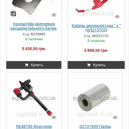
Кронштейн крепления
Кабель аккумулятора " + "
расширительного бачка,
(AH219703)
JD8430/8530 R270995
JD9670STS/S690/9880STS
Код:
R270995
Код:
AH231131
AH231131
В наличии
В наличии
5 430,00 грн.
4 898,00 грн.
Купить
Купить
RE48786 Форсунка
DZ101959 Палец