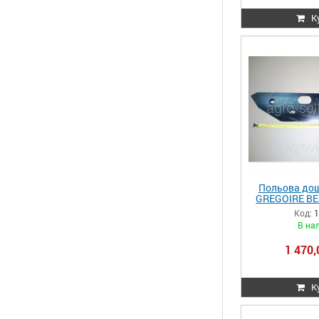
К
Польова дош
GREGOIRE BE
Код:
1
В на
1 470,
К