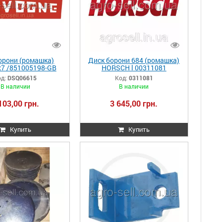
орони (ромашка)
Диск борони 684 (ромашка)
x7 /851005198-GB
HORSCH l 00311081
QUIVOGNE
д:
DSQ06615
Код:
0311081
6615/DSQ06630
В наличии
В наличии
103,00 грн.
3 645,00 грн.
Купить
Купить