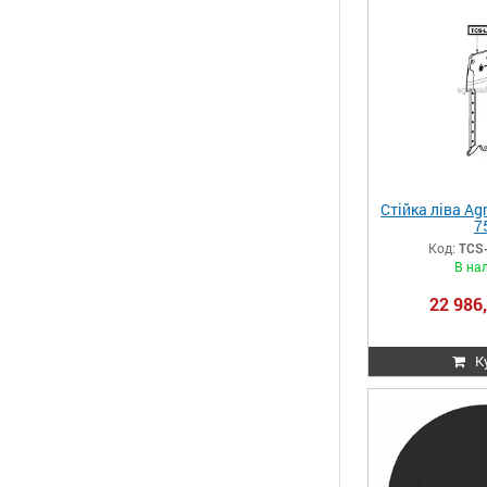
Стійка ліва Ag
7
Код:
TCS
В на
22 986,
К