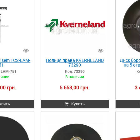
risem TCS-LAM-
Полиця права KVERNELAND
Диск боро
51
73290
на 5 от
876918
-LAM-751
Код:
73290
К
личии
В наличии
00 грн.
5 653,00 грн.
3 
упить
Купить