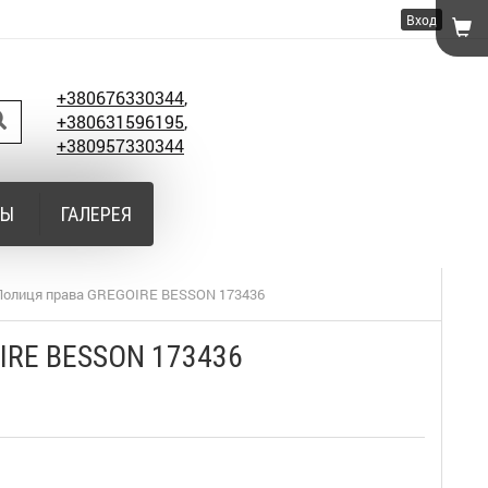
Вход
+380676330344
,
+380631596195
,
+380957330344
ТЫ
ГАЛЕРЕЯ
Полиця права GREGOIRE BESSON 173436
IRE BESSON 173436