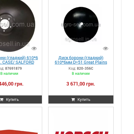
ни (гладкий) 610*6
Диск борони (гладкий)
в. CASE/ SALFORD
610*6мм D=51 Great Plains
79-SP/CT5033057
820-356C/PS22256134R
од:
87691879
Код:
820-356C
В наличии
В наличии
446,00 грн.
3 671,00 грн.
Купить
Купить