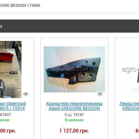
GOIRE BESSON 173436
и
ая Väderstad
Кронштейн передплужника
Леміш пе
9815 / 15514
лівий GREGOIRE BESSON
GREGOI
19181
67837
Код:
19181
личии
В наличии
00 грн.
1 127,00 грн.
6