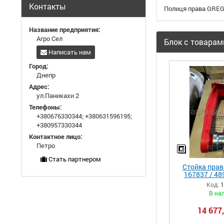
Контакты
Полиця права GRE
Название предприятия:
Агро Сел
Блок с товарам
Написать нам
Город:
Днепр
Адрес:
ул.Паникахи 2
Телефоны:
+380676330344
;
+380631596195
;
+380957330344
Контактное лицо:
Петро
Стать партнером
Стойка прав
167837 / 48
Код:
1
В на
14 677,