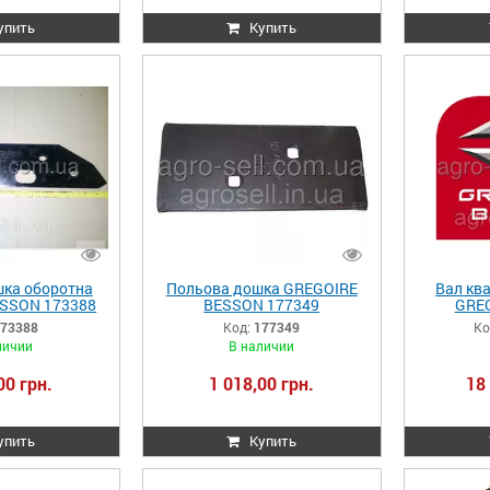
упить
Купить
ка оборотна
Польова дошка GREGOIRE
Вал кв
SSON 173388
BESSON 177349
GRE
73388
Код:
177349
Ко
личии
В наличии
00 грн.
1 018,00 грн.
18
упить
Купить