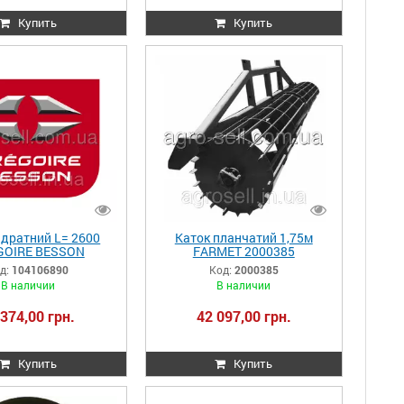
Купить
Купить
адратний L= 2600
Каток планчатий 1,75м
GOIRE BESSON
FARMET 2000385
104106890
д:
104106890
Код:
2000385
В наличии
В наличии
 374,00 грн.
42 097,00 грн.
Купить
Купить