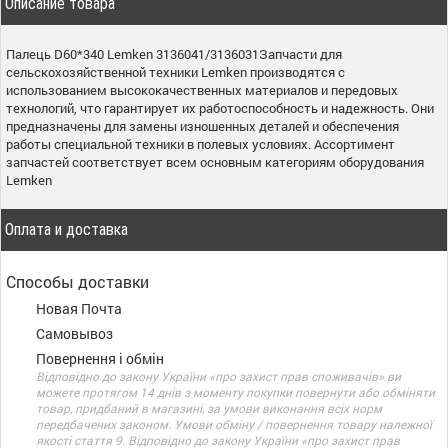
Описание товара
Палець D60*340 Lemken 3136041/3136031Запчасти для
сельскохозяйственной техники Lemken производятся с
использованием высококачественных материалов и передовых
технологий, что гарантирует их работоспособность и надежность. Они
предназначены для замены изношенных деталей и обеспечения
работы специальной техники в полевых условиях. Ассортимент
запчастей соответствует всем основным категориям оборудования
Lemken
Оплата и доставка
Способы доставки
Новая Почта
Самовывоз
Повернення і обмін
Відповідно до закону України «про захист прав споживачів» ви
можете протягом 14 днів з моменту покупки повернути або обміняти
товар, придбаний в магазині, за умови виконання всіх норм
передбачених законом. Умови обміну / повернення товару належної
якості стаття 9. Відповідно до закону України «про захист прав