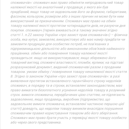
споживачів»: споживач має право обміняти непродовольчий товар
належної якості на аналогічний у продавця, у якого він був
придбаний, якщо товар не задовольнив його за формою, габаритами,
фасоном, кольором, розміром або з інших причин не може бути ним
використаний за призначенням. Споживач має право на обмін
товару належної якості протягом чотирнадцяти днів, не рахуючи дня
покупки. споживач (термін вживається в такому значенні згідно
статті 1. п.22 закону України «про захист прав споживачів») – фізична
особа, яка купує, замовляє, використовує або має намір придбати чи
замовити продукцію для особистих потреб, не пов’язаних з
підприємницькою діяльністю або виконанням обов’язків найманого
працівника. обмін або повернення товару належної якості
провадиться: якщо не використовувався; якщо збережено його
товарний вигляд, споживчі властивості, пломби, ярлики; на підставі
розрахунковий документ, виданий споживачеві разом з проданим
товаром. умови обміну / повернення товару неналежної якості стаття
8. Згідно із законом України «про захист прав споживачів»: в разі
виявлення протягом встановленого гарантійного строку недоліків
споживач, в порядку та в строки, встановлені законодавством, має
право вимагати безоплатного усунення недоліків товару в розумний
строк. вимоги споживача, передбачених цією статтею, не підлягають
задоволенню, якщо продавець, виробник (підприємство, що
задовольняє вимоги споживача, встановлені частиною першою цієї
статті) доведуть, що недоліки товару виникли внаслідок порушення
споживачем правил користування товаром або його зберігання.
Споживач має право брати участь у перевірці якості товару особисто
або через свого представника.