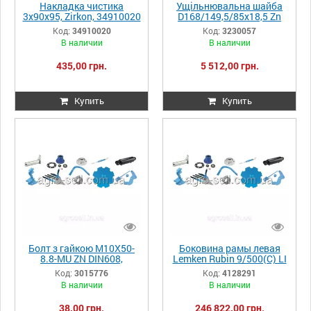
Накладка чистика
Ущільнювальна шайба
3x90x95, Zirkon, 34910020
D168/149,5/85x18,5 Zn
3230057
Код:
34910020
Код:
3230057
В наличии
В наличии
435,00 грн.
5 512,00 грн.
Купить
Купить
Болт з гайкою M10X50-
Боковина рамы левая
8.8-MU ZN DIN608,
Lemken Rubin 9/500(C) LI
3015776
4128291
Код:
3015776
Код:
4128291
В наличии
В наличии
38,00 грн.
246 822,00 грн.