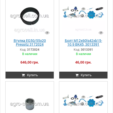
Втулка EG50/55x20
Болт M12x60ls42xb15-
Pressitz 3172024
10.9 BK45, 3013391
Код:
3172024
Код:
3013391
В наличии
В наличии
646,00 грн.
46,00 грн.
Купить
Купить