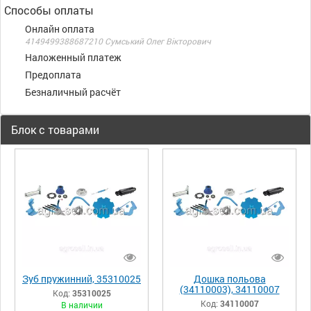
Способы оплаты
Онлайн оплата
4149499388687210 Сумський Олег Вікторович
Наложенный платеж
Предоплата
Безналичный расчёт
Блок с товарами
Зуб пружинний, 35310025
Дошка польова
(34110003), 34110007
Код:
35310025
Код:
34110007
В наличии