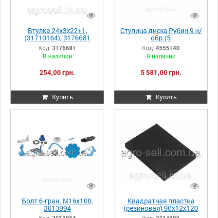
Втулка 24х3х22+1,
Ступица диска Рубин 9 н/
(31710164), 3176681
обр.(5
отв.)D185/160x58,5 Zn
Код:
3176681
Код:
4555140
Рубин, 4555140
В наличии
В наличии
254,00 грн.
5 581,00 грн.
Купить
Купить
Болт 6-гран. М16х100,
Квадратная пластиа
3013994
(резиновая) 90х12х120
Lemken Рубин 9 U
Код:
3013994
Код:
3314980