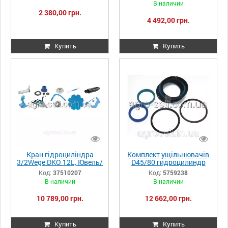
В наличии
2 380,00 грн.
4 492,00 грн.
Купить
Купить
Кран гідроциліндра
Комплект ущільнювачів
3/2Wege DKO 12L, Ювель/
D45/80 гидроцилиндр
Диамант, 37510207
Lemken 5759238
Код:
37510207
Код:
5759238
В наличии
В наличии
10 789,00 грн.
12 662,00 грн.
Купить
Купить