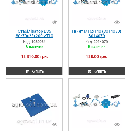
Стабілізатор D35
Гвинт М16х140 (3014080)
80/70x25x200 VT10
3014079
4058064
Код:
4058064
Код:
3014079
В наличии
В наличии
18 816,00 грн.
138,00 грн.
Купить
Купить