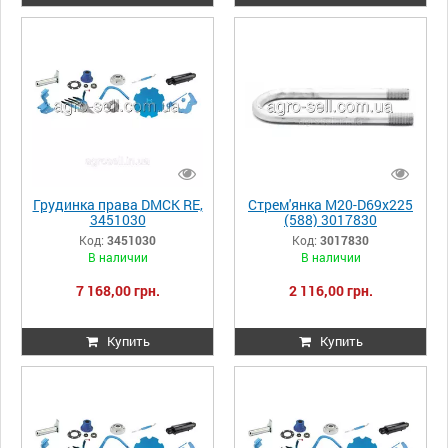
Грудинка права DMCK RE,
Стрем'янка M20-D69x225
3451030
(588) 3017830
Код:
3451030
Код:
3017830
В наличии
В наличии
7 168,00 грн.
2 116,00 грн.
Купить
Купить