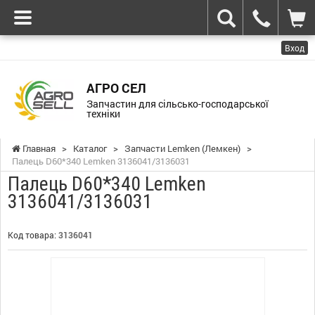
Вход
АГРО СЕЛ
Запчастин для сільсько-господарської
техніки
Главная
>
Каталог
>
Запчасти Lemken (Лемкен)
>
Палець D60*340 Lemken 3136041/3136031
Палець D60*340 Lemken
3136041/3136031
Код товара:
3136041