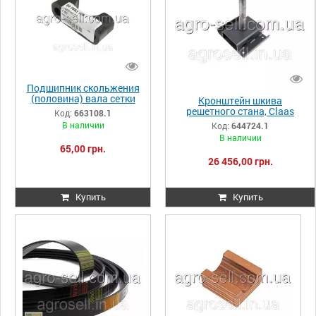
Подшипник скольжения
(половина) вала сетки
Кронштейн шкива
радиатора, Claas
решетного стана, Claas
Код:
663108.1
Tuc/Meg/Lex 663108.1
Lex.670/640/600/580/570/5
В наличии
Код:
644724.1
663108 0006631081
60/540/480/470/460/440
В наличии
644724.1 644724
65,00 грн.
26 456,00 грн.
Купить
Купить