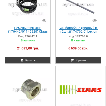
Ремень 3260-3HB
Бич барабана (правый к-
(176442/01145329) Claas
т 2шт.)(174762.0) Lexion
(Оригинал) Lex420-560
510, 520, 530,570
Код:
176442.1
Код:
174766.0
176442.1 176442
174766.0 174766
В наличии
В наличии
0001764421
000174766
21 093,00 грн.
6 639,00 грн.
Купить
Купить