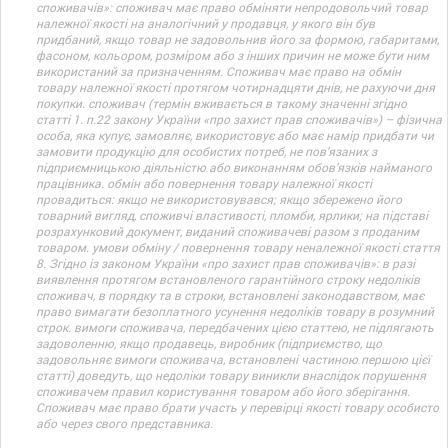
споживачів»: споживач має право обміняти непродовольчий товар
належної якості на аналогічний у продавця, у якого він був
придбаний, якщо товар не задовольнив його за формою, габаритами,
фасоном, кольором, розміром або з інших причин не може бути ним
використаний за призначенням. Споживач має право на обмін
товару належної якості протягом чотирнадцяти днів, не рахуючи дня
покупки. споживач (термін вживається в такому значенні згідно
статті 1. п.22 закону України «про захист прав споживачів») – фізична
особа, яка купує, замовляє, використовує або має намір придбати чи
замовити продукцію для особистих потреб, не пов’язаних з
підприємницькою діяльністю або виконанням обов’язків найманого
працівника. обмін або повернення товару належної якості
провадиться: якщо не використовувався; якщо збережено його
товарний вигляд, споживчі властивості, пломби, ярлики; на підставі
розрахунковий документ, виданий споживачеві разом з проданим
товаром. умови обміну / повернення товару неналежної якості стаття
8. Згідно із законом України «про захист прав споживачів»: в разі
виявлення протягом встановленого гарантійного строку недоліків
споживач, в порядку та в строки, встановлені законодавством, має
право вимагати безоплатного усунення недоліків товару в розумний
строк. вимоги споживача, передбачених цією статтею, не підлягають
задоволенню, якщо продавець, виробник (підприємство, що
задовольняє вимоги споживача, встановлені частиною першою цієї
статті) доведуть, що недоліки товару виникли внаслідок порушення
споживачем правил користування товаром або його зберігання.
Споживач має право брати участь у перевірці якості товару особисто
або через свого представника.