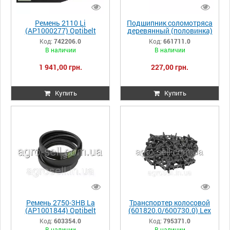
Ремень 2110 Li
Подшипник соломотряса
(AP1000277) Optibelt
деревянный (половинка)
(Герм.), Claas
/18AP003111
Код:
742206.0
Код:
661711.0
Tuc.580/570/320,
M208/218/360,
В наличии
В наличии
Jag.880/860 742206.0
Dom108/118, Tuc340/440
742206 0007422060
661711.0 661711
1 941,00 грн.
227,00 грн.
Купить
Купить
Ремень 2750-3HB La
Транспортер колосовой
(AP1001844) Optibelt
(601820.0/600730.0) Lex
(Герм.), Claas
570-600 (41 скр) 795371.0
Код:
603354.0
Код:
795371.0
Dom.118/108/106
795371 0007953710
В наличии
В наличии