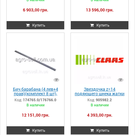
603354.0 603354
0006033540
6 903,00 грн.
13 596,00 грн.
Купить
Купить
Бич барабана (4 лев+4
Звездочка z=14
прав)(комплект 8 шт),
подяющего шнека жатки
Claas 174765.0/176766.0
Claas Conspeed (
Код:
174765.0/176766.0
Код:
905982.2
174765 000174765
Оригинал ) 905982.2
В наличии
В наличии
905982 0009059822
12 151,00 грн.
4 393,00 грн.
Купить
Купить