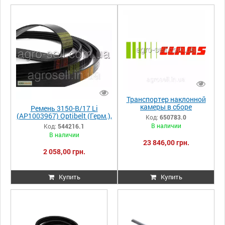
Транспортер наклонной
камеры в сборе
Ремень 3150-B/17 Li
М208/218 DOM 118/108
(AP1003967) Optibelt (Герм.),
Код:
650783.0
650783.0 650783
Claas
В наличии
Код:
544216.1
0006507830
Tuc.460/470/450/440/340/3
В наличии
20 544216.1 544216
23 846,00 грн.
0005442161
2 058,00 грн.
Купить
Купить