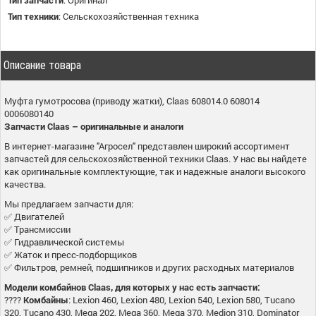
Тип техники
:
Сельскохозяйственная техника
Описание товара
Муфта гумотросова (приводу жатки), Claas 608014.0 608014
0006080140
Запчасти Claas – оригинальные и аналоги
В интернет-магазине "Агросел" представлен широкий ассортимент
запчастей для сельскохозяйственной техники Claas. У нас вы найдете
как оригинальные комплектующие, так и надежные аналоги высокого
качества.
Мы предлагаем запчасти для:
✅ Двигателей
✅ Трансмиссии
✅ Гидравлической системы
✅ Жаток и пресс-подборщиков
✅ Фильтров, ремней, подшипников и других расходных материалов
Модели комбайнов Claas, для которых у нас есть запчасти:
????
Комбайны
: Lexion 460, Lexion 480, Lexion 540, Lexion 580, Tucano
320, Tucano 430, Mega 202, Mega 360, Mega 370, Medion 310, Dominator