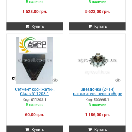
В наличии
В наличии
Lexion 628736
0006287360 628736.0
1 628,00 грн.
5 623,00 грн.
Купить
Купить
Сегмент коси жатки,
Звездочка (Z=14)
Claas 611203.1
натяжителя цепи в сборе
0006112031 611203
(066179.0)
Код:
611203.1
Код:
503995.1
Mega/Med/Dom/Com
В наличии
В наличии
503995.1 503995
0005039951
60,00 грн.
1 186,00 грн.
Купить
Купить