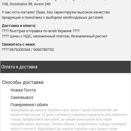
108, Dominator 98, Avero 240
У нас есть каталог Claas. Мы гарантируем высокое качество
продукции и помогаем с выбором необходимых деталей.
Доставка и оплата:
???? Быстрая отправка по всей Украине ????
???? Цены с НДС, наложенный платеж, безналичный расчет
Свяжитесь с нами:
???? 0676330344 / 0660780752
Оплата и доставка
Способы доставки
Новая Почта
Самовывоз
Повернення і обмін
Відповідно до закону України «про захист прав споживачів» ви
можете протягом 14 днів з моменту покупки повернути або обміняти
товар, придбаний в магазині, за умови виконання всіх норм
передбачених законом. Умови обміну / повернення товару належної
якості стаття 9. Відповідно до закону України «про захист прав