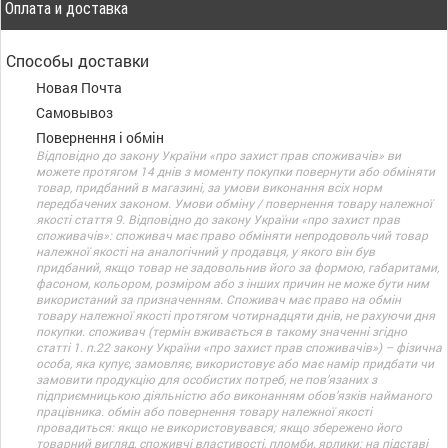
Оплата и доставка
Способы доставки
Новая Почта
Самовывоз
Повернення і обмін
Відповідно до закону України «про захист прав споживачів» ви
можете протягом 14 днів з моменту покупки повернути або обміняти
товар, придбаний в магазині, за умови виконання всіх норм
передбачених законом. Умови обміну / повернення товару належної
якості стаття 9. Відповідно до закону України «про захист прав
споживачів»: споживач має право обміняти непродовольчий товар
належної якості на аналогічний у продавця, у якого він був
придбаний, якщо товар не задовольнив його за формою, габаритами,
фасоном, кольором, розміром або з інших причин не може бути ним
використаний за призначенням. Споживач має право на обмін
товару належної якості протягом чотирнадцяти днів, не рахуючи дня
покупки. споживач (термін вживається в такому значенні згідно
статті 1. п.22 закону України «про захист прав споживачів») – фізична
особа, яка купує, замовляє, використовує або має намір придбати чи
замовити продукцію для особистих потреб, не пов’язаних з
підприємницькою діяльністю або виконанням обов’язків найманого
працівника. обмін або повернення товару належної якості
провадиться: якщо не використовувався; якщо збережено його
товарний вигляд, споживчі властивості, пломби, ярлики; на підставі