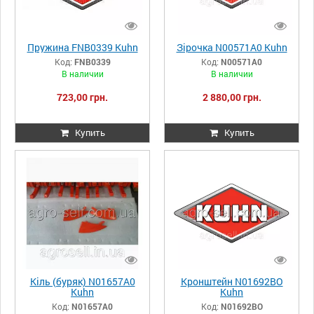
Пружина FNB0339 Kuhn
Зірочка N00571A0 Kuhn
Код:
FNB0339
Код:
N00571A0
В наличии
В наличии
723,00 грн.
2 880,00 грн.
Купить
Купить
Кіль (буряк) N01657A0
Кронштейн N01692BO
Kuhn
Kuhn
Код:
N01657A0
Код:
N01692BO