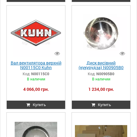
Вал вентилятора верхній
Диск висівний
N00115C0 Kuhn
(кукурудза) N00905B0
Kuhn
Код:
N00115C0
Код:
N00905B0
В наличии
В наличии
4 066,00 грн.
1 234,00 грн.
Купить
Купить