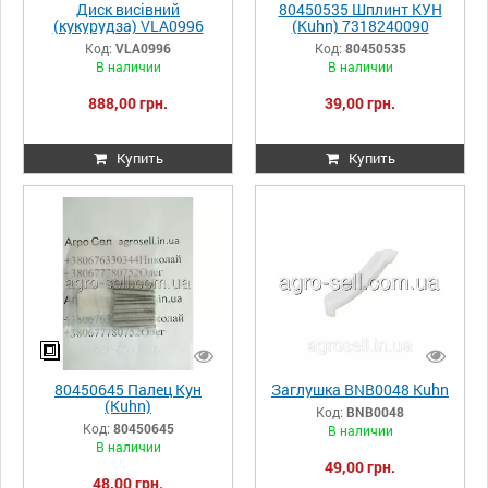
Диск висівний
80450535 Шплинт КУН
(кукурудза) VLA0996
(Kuhn) 7318240090
Kuhn
Код:
VLA0996
Код:
80450535
В наличии
В наличии
888,00 грн.
39,00 грн.
Купить
Купить
80450645 Палец Кун
Заглушка BNB0048 Kuhn
(Kuhn)
Код:
BNB0048
Код:
80450645
В наличии
В наличии
49,00 грн.
48,00 грн.