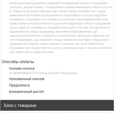
розрахунковий документ, виданий споживачеві разом з проданим
товаром. умови обміну / повернення товару неналежної якості стаття
8. Згідно із законом України «про захист прав споживачів»: в разі
виявлення протягом встановленого гарантійного строку недоліків
споживач, в порядку та в строки, встановлені законодавством, має
право вимагати безоплатного усунення недоліків товару в розумний
строк. вимоги споживача, передбачених цією статтею, не підлягають
задоволенню, якщо продавець, виробник (підприємство, що
задовольняє вимоги споживача, встановлені частиною першою цієї
статті) доведуть, що недоліки товару виникли внаслідок порушення
споживачем правил користування товаром або його зберігання.
Споживач має право брати участь у перевірці якості товару особисто
або через свого представника.
Способы оплаты
Онлайн оплата
4149499388687210 Сумський Олег Вікторович
Наложенный платеж
Предоплата
Безналичный расчёт
Блок с товарами