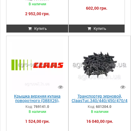
669517.0 669517
570/480 751859.1 751859
В наличии
000669517
0007518591
602,00 грн.
2 952,00 грн.
Купить
Купить
Крышка верхняя кулака
Транспортер зерновой,
поворотного (D88X26),
ClaasTuc.340/440/450/470/4
Claas>Lex.760/750/740/670/
80/18AP012119 601204.0
Код:
769141.0
Код:
601204.0
640/580/570/560/540
601204 0006012040
В наличии
В наличии
769141.0 769141
1 524,00 грн.
16 040,00 грн.