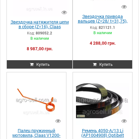
Звездочка привода
вальцев (Z=28/ t=31,75),
Звездочка натяжителя цепи
Claas>Rol.46/66 821121.1
в сборе (Z=16), Claas
Код:
821121.1
821121 0008211211
Lex.670/640/600/580/570/5
В наличии
Код:
809052.2
60/540/480/460/440,
В наличии
Tuc.480 809052.2
4 288,00 грн.
8 987,00 грн.
Купить
Купить
Палец пружинный
Ремень 4050-A/13 Li
мотовила, Claas V1200-
(AP1004908) Optibelt