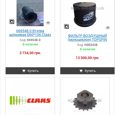
669548.0 Втулка
шлицевая D60*106 Claas
ФИЛЬТР ВОЗДУШНЫЙ
Lexion 669548.0
(моноциклон) TOPSPIN
Код:
669548.0
000669548.0 669548
(5810361/82084010002),H00
В наличии
Код:
H002438
0006695480
2438 CLAAS (Donaldson)
В наличии
3 734,00 грн.
13 500,00 грн.
Купить
Купить