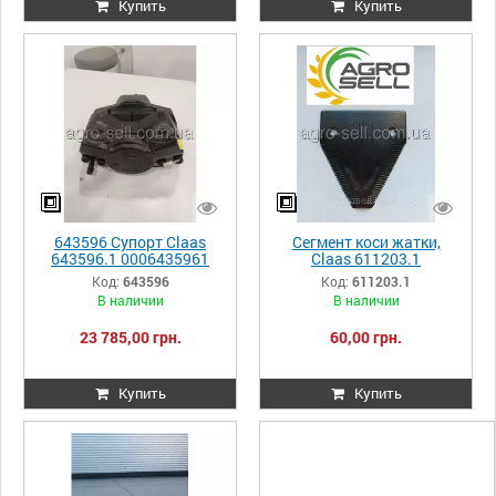
Купить
Купить
643596 Супорт Claas
Сегмент коси жатки,
643596.1 0006435961
Claas 611203.1
0006112031 611203
Код:
643596
Код:
611203.1
В наличии
В наличии
23 785,00 грн.
60,00 грн.
Купить
Купить