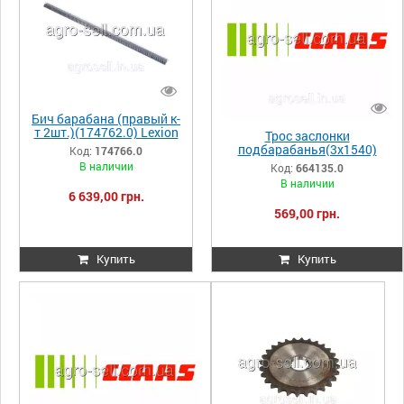
Бич барабана (правый к-
т 2шт.)(174762.0) Lexion
Трос заслонки
510, 520, 530,570
подбарабанья(3х1540)
Код:
174766.0
174766.0 174766
CLAAS Mega
В наличии
Код:
664135.0
000174766
202/203/204/208/218/350/3
В наличии
70 664135.0 664135
6 639,00 грн.
0006641350
569,00 грн.
Купить
Купить