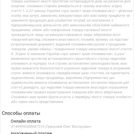
товару належної якості протягом чотирнадцяти днів, не рахуючи дня
покупки. споживач (термін вживається в такому значенні згідно
статті 1. п.22 закону України «про захист прав споживачів») – фізична
особа, яка купує, замовляє, використовує або має намір придбати чи
замовити продукцію для особистих потреб, не пов’язаних з
підприємницькою діяльністю або виконанням обов’язків найманого
працівника. обмін або повернення товару належної якості
провадиться: якщо не використовувався; якщо збережено його
товарний вигляд, споживчі властивості, пломби, ярлики; на підставі
розрахунковий документ, виданий споживачеві разом з проданим
товаром. умови обміну / повернення товару неналежної якості стаття
8. Згідно із законом України «про захист прав споживачів»: в разі
виявлення протягом встановленого гарантійного строку недоліків
споживач, в порядку та в строки, встановлені законодавством, має
право вимагати безоплатного усунення недоліків товару в розумний
строк. вимоги споживача, передбачених цією статтею, не підлягають
задоволенню, якщо продавець, виробник (підприємство, що
задовольняє вимоги споживача, встановлені частиною першою цієї
статті) доведуть, що недоліки товару виникли внаслідок порушення
споживачем правил користування товаром або його зберігання.
Споживач має право брати участь у перевірці якості товару особисто
або через свого представника.
Способы оплаты
Онлайн оплата
4149499388687210 Сумський Олег Вікторович
Наложенный платеж