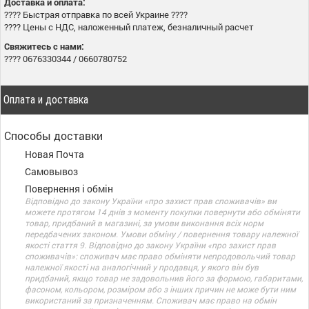
Доставка и оплата:
???? Быстрая отправка по всей Украине ????
???? Цены с НДС, наложенный платеж, безналичный расчет
Свяжитесь с нами:
???? 0676330344 / 0660780752
Оплата и доставка
Способы доставки
Новая Почта
Самовывоз
Повернення і обмін
Відповідно до закону України «про захист прав споживачів» ви
можете протягом 14 днів з моменту покупки повернути або обміняти
товар, придбаний в магазині, за умови виконання всіх норм
передбачених законом. Умови обміну / повернення товару належної
якості стаття 9. Відповідно до закону України «про захист прав
споживачів»: споживач має право обміняти непродовольчий товар
належної якості на аналогічний у продавця, у якого він був
придбаний, якщо товар не задовольнив його за формою, габаритами,
фасоном, кольором, розміром або з інших причин не може бути ним
використаний за призначенням. Споживач має право на обмін