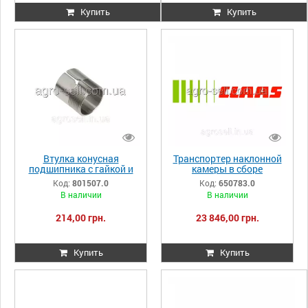
Купить
Купить
Втулка конусная
Транспортер наклонной
подшипника с гайкой и
камеры в сборе
шайбой (H2308) Claas
М208/218 DOM 118/108
Код:
801507.0
Код:
650783.0
801507.0 801507
650783.0 650783
В наличии
В наличии
000801507
0006507830
214,00 грн.
23 846,00 грн.
Купить
Купить