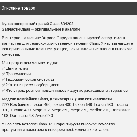
Описание товара
Кулак поворотний правий Claas 694208
Запчасти Claas – оригинальные и аналоги
В интернет-магазине "Агросел" представлен широкий ассортимент
запчастей для сельскохозяйственной техники Claas. У нас вы найдете
как оригинальные комплектующие, так и надежные аналоги высокого
качества.
Мы предлагаем запчасти для:
✅ Двигателей
✅ Трансмиссии
✅ Гидравлической системы
✅ Жаток и пресс-подборщиков
✅ Фильтров, ремней, подшипников и других расходных материалов
Модели комбайнов Claas, для которых у нас есть запчасти:
????
Комбайны
: Lexion 460, Lexion 480, Lexion 540, Lexion 580, Tucano
320, Tucano 430, Mega 202, Mega 360, Mega 370, Medion 310, Dominator
108, Dominator 98, Avero 240
У нас есть каталог Claas. Мы гарантируем высокое качество
продукции и помогаем с выбором необходимых деталей.