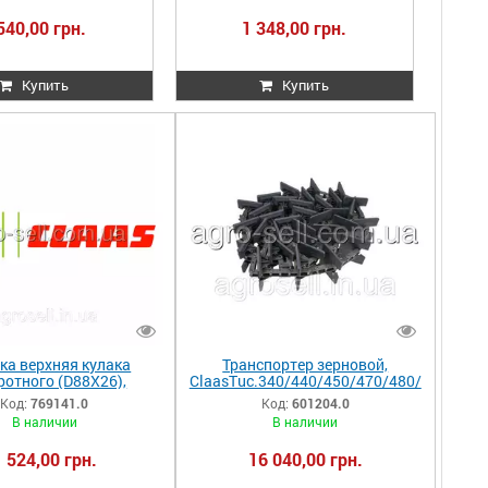
540,00 грн.
1 348,00 грн.
Купить
Купить
а верхняя кулака
Транспортер зерновой,
ротного (D88X26),
ClaasTuc.340/440/450/470/480/
x.760/750/740/670/640
18AP012119 601204.0 601204
Код:
769141.0
Код:
601204.0
70/560/540 769141.0
0006012040
В наличии
В наличии
769141
1 524,00 грн.
16 040,00 грн.