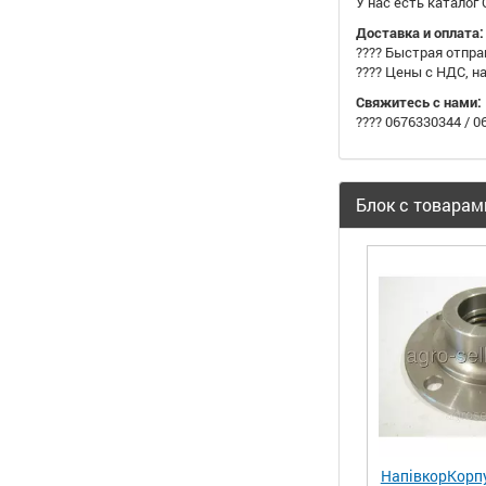
У нас есть каталог
Доставка и оплата:
???? Быстрая отпра
???? Цены с НДС, 
Свяжитесь с нами:
???? 0676330344 / 
Блок с товарам
НапівкорКорп