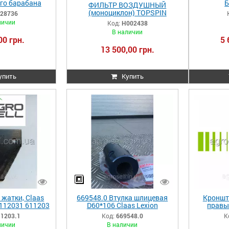
го барабана
Б
ФИЛЬТР ВОЗДУШНЫЙ
NATOR MEGA
Tuc
(моноциклон) TOPSPIN
28736
6 0006287360
0
(5810361/82084010002),H00243
личии
Код:
H002438
36.0
8 CLAAS (Donaldson)
В наличии
00 грн.
5 
13 500,00 грн.
упить
Купить
 жатки, Claas
669548.0 Втулка шлицевая
Кроншт
112031 611203
D60*106 Claas Lexion
правы
669548.0 000669548.0
M
11203.1
Код:
669548.0
К
669548 0006695480
II/370
личии
В наличии
647471.0