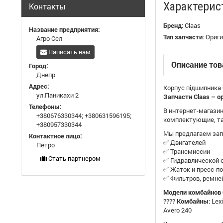
Характерис
Контакты
Бренд
:
Claas
Название предприятия:
Тип запчасти
:
Ориги
Агро Сел
Написать нам
Описание тов
Город:
Днепр
Адрес:
Корпус підшипника 
ул.Паникахи 2
Запчасти Claas – о
Телефоны:
В интернет-магазин
+380676330344
;
+380631596195
;
комплектующие, та
+380957330344
Мы предлагаем зап
Контактное лицо:
✅ Двигателей
Петро
✅ Трансмиссии
Стать партнером
✅ Гидравлической
✅ Жаток и пресс-п
✅ Фильтров, ремне
Модели комбайнов C
????
Комбайны
: Le
Avero 240