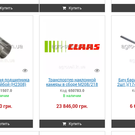
Купить
Купить
ая подшипника
Транспортер наклонной
Бич бар
айбой (H2308)
камеры в сборе М208/218
2шт.)(17
07.0 801507
DOM 118/108 650783.0
520, 530,
01507.0
Код:
650783.0
К
01507
650783 0006507830
личии
В наличии
0 грн.
23 846,00 грн.
6 
упить
Купить