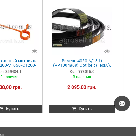
ужинный мотовила,
Ремень 4050-A/13 Li
1200-V1050/C1200-
(AP1004908) Optibelt (Герм.),
жатка) 359484.1
Claas
од:
359484.1
Код:
773015.0
84 0003594841
Tuc.580/570/450/440/320
В наличии
В наличии
773015.0 773015 0007730150
38,00 грн.
2 095,00 грн.
Купить
Купить
рат