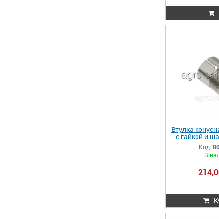
Втулка конусн
с гайкой и ш
Claas 8015
Код:
8
0008
В на
214,0
К