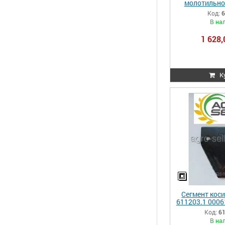
молотильно
Claas DOMI
Код:
6
Lexion 62873
В на
6287
1 628,
К
Сегмент коси
611203.1 0006
Код:
6
В на