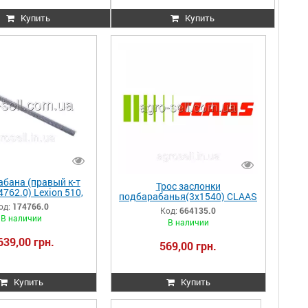
Купить
Купить
абана (правый к-т
Трос заслонки
4762.0) Lexion 510,
подбарабанья(3х1540) CLAAS
570 174766.0 174766
Mega
од:
174766.0
Код:
664135.0
000174766
202/203/204/208/218/350/370
В наличии
В наличии
664135.0 664135 0006641350
639,00 грн.
569,00 грн.
Купить
Купить