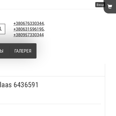
Вход
+380676330344
,
+380631596195
,
+380957330344
ТЫ
ГАЛЕРЕЯ
laas 6436591