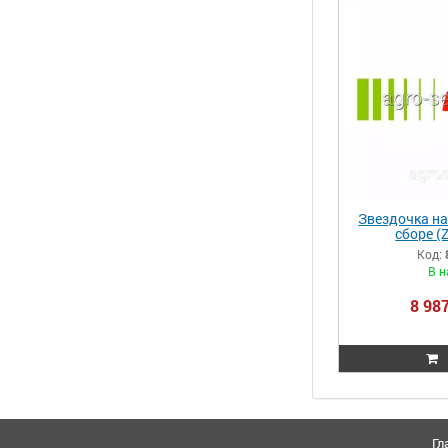
Звездочка на
сборе (Z
Lex.670/640/6
Код:
40/480/460
В н
80
8 987
Гл