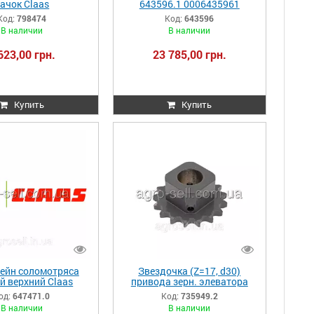
ачок Claas
643596.1 0006435961
ano,Dominator
Код:
798474
Код:
643596
007984741
В наличии
В наличии
623,00 грн.
23 785,00 грн.
Купить
Купить
ейн соломотряса
Звездочка (Z=17, d30)
й верхний Claas
привода зерн. элеватора
eg208/208
Lex420/440/460/480/580
од:
647471.0
Код:
735949.2
//Tuc330/440/320
735949.2 735949 0007359492
В наличии
В наличии
 647471 0006474710