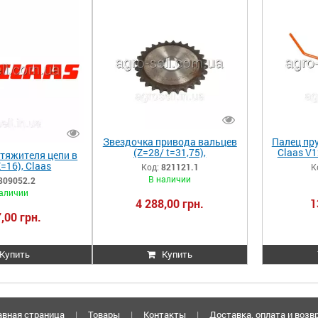
Звездочка привода вальцев
Палец пр
(Z=28/ t=31,75),
Claas V
тяжителя цепи в
Claas>Rol.46/66 821121.1
C1050(
=16), Claas
Код:
821121.1
К
821121 0008211211
3594
00/580/570/560/5
В наличии
809052.2
/440, Tuc.480
аличии
9052.2
4 288,00 грн.
1
,00 грн.
Купить
Купить
авная страница
|
Товары
|
Контакты
|
Доставка, оплата и возв