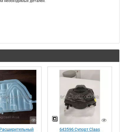
ром необходимых деталей.
 Расширительный
643596 Супорт Claas