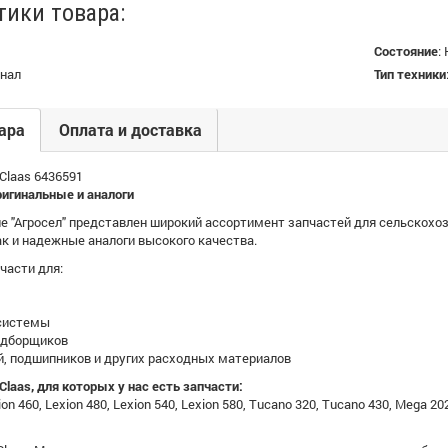
тики товара:
Состояние
:
нал
Тип техники
ара
Оплата и доставка
Claas 6436591
ригинальные и аналоги
е "Агросел" представлен широкий ассортимент запчастей для сельскохоз
к и надежные аналоги высокого качества.
части для:
 системы
одборщиков
й, подшипников и других расходных материалов
laas, для которых у нас есть запчасти:
xion 460, Lexion 480, Lexion 540, Lexion 580, Tucano 320, Tucano 430, Mega 2