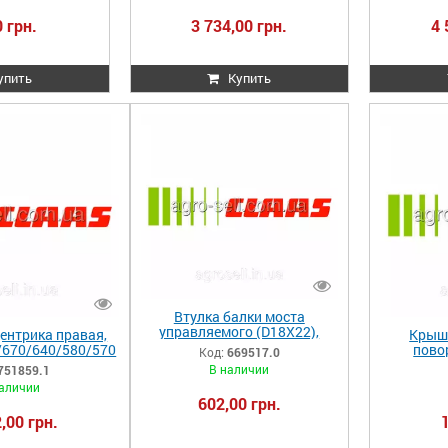
 грн.
3 734,00 грн.
4 
упить
Купить
Втулка балки моста
управляемого (D18X22),
ентрика правая,
Крышк
Claas Lex.670/640/580/480
/670/640/580/570
пово
Код:
669517.0
669517.0 669517 000669517
859.1 751859
Claas>Le
В наличии
751859.1
7518591
/580/5
аличии
602,00 грн.
,00 грн.