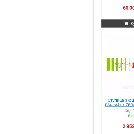
60,00
К
Ступица эксц
Claas>Lex.760
/480 751
Код:
000
В н
2 952