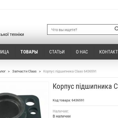
ької техніки
НИЦА
ТОВАРЫ
СТАТЬИ
О НАС
КОНТАК
алог
>
Запчасти Claas
>
Корпус підшипника Claas 6436591
Корпус підшипника C
Код товара:
6436591
Наличие:
В наличии