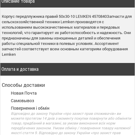
Описание товара
Корпус передплужника правий 50x30-10 LEMKEN 4570840Запчасти для
сельскохозяйственной техники Lemken производятся с
использованием высококачественных материалов и передовых
технологий, что гарантирует их работоспособность и надежность. Они
предназначены для замены изношенных деталей и обеспечения
работы специальной техники в полевых условиях. Ассортимент
запчастей соответствует всем основным категориям оборудования
Lemken
Оплата и доставка
Способы доставки
Новая Почта
Самовывоз
Повернення і обмін
Відповідно до закону України «про захист прав споживачів» ви
можете протягом 14 днів з моменту покупки повернути або обміняти
товар, придбаний в магазині, за умови виконання всіх норм
передбачених законом. Умови обміну / повернення товару належної
якості стаття 9. Відповідно до закону України «про захист прав