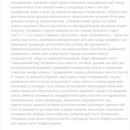
споживачів»: споживач має право обміняти непродовольчий товар
належної якості на аналогічний у продавця, у якого він був
придбаний, якщо товар не задовольнив його за формою, габаритами,
фасоном, кольором, розміром або з інших причин не може бути ним
використаний за призначенням. Споживач має право на обмін
товару належної якості протягом чотирнадцяти днів, не рахуючи дня
покупки. споживач (термін вживається в такому значенні згідно
статті 1. п.22 закону України «про захист прав споживачів») – фізична
особа, яка купує, замовляє, використовує або має намір придбати чи
замовити продукцію для особистих потреб, не пов’язаних з
підприємницькою діяльністю або виконанням обов’язків найманого
працівника. обмін або повернення товару належної якості
провадиться: якщо не використовувався; якщо збережено його
товарний вигляд, споживчі властивості, пломби, ярлики; на підставі
розрахунковий документ, виданий споживачеві разом з проданим
товаром. умови обміну / повернення товару неналежної якості стаття
8. Згідно із законом України «про захист прав споживачів»: в разі
виявлення протягом встановленого гарантійного строку недоліків
споживач, в порядку та в строки, встановлені законодавством, має
право вимагати безоплатного усунення недоліків товару в розумний
строк. вимоги споживача, передбачених цією статтею, не підлягають
задоволенню, якщо продавець, виробник (підприємство, що
задовольняє вимоги споживача, встановлені частиною першою цієї
статті) доведуть, що недоліки товару виникли внаслідок порушення
споживачем правил користування товаром або його зберігання.
Споживач має право брати участь у перевірці якості товару особисто
або через свого представника.