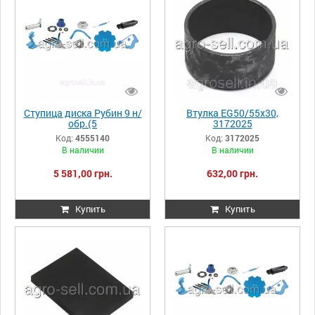
Ступица диска Рубин 9 н/
Втулка EG50/55x30,
обр.(5
3172025
отв.)D185/160x58,5 Zn
Код:
4555140
Код:
3172025
Рубин, 4555140
В наличии
В наличии
5 581,00 грн.
632,00 грн.
Купить
Купить