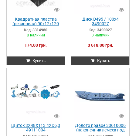
Квадратная пластиа
Диск D495 / 100x4
(резиновая) 90х12х120
3490027
Lemken Рубин 9 U
Код:
3314980
Код:
3490027
3314980
В наличии
В наличии
174,00 грн.
3 618,00 грн.
Купить
Купить
Щиток 3X48X113 4XD6,3
Долото правое 33610006
49111004
(наконечник лемеха под
один болт) SC2PS
Код:
49111004
Код:
33610008