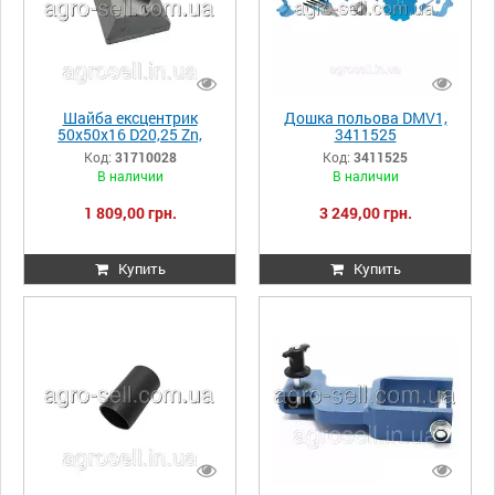
Шайба ексцентрик
Дошка польова DMV1,
50x50x16 D20,25 Zn,
3411525
31710028
Код:
31710028
Код:
3411525
В наличии
В наличии
1 809,00 грн.
3 249,00 грн.
Купить
Купить