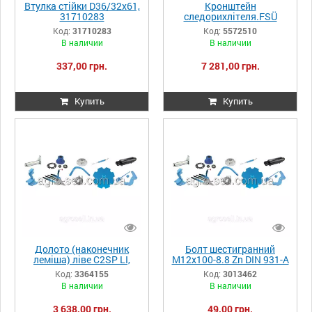
Втулка стійки D36/32x61,
Кронштейн
31710283
следорихлітеля.FSÜ
80x80H 5572510
Код:
31710283
Код:
5572510
В наличии
В наличии
337,00 грн.
7 281,00 грн.
Купить
Купить
Долото (наконечник
Болт шестигранний
леміша) ліве C2SP LI,
M12x100-8.8 Zn DIN 931-A
3364155
3013462
Код:
3364155
Код:
3013462
В наличии
В наличии
3 638,00 грн.
49,00 грн.