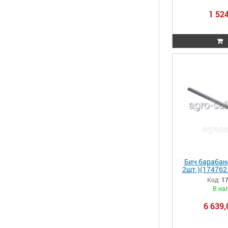
7
1 524
Бич барабана
2шт.)(174762.
520, 530,570 1
Код:
1
0001
В на
6 639,