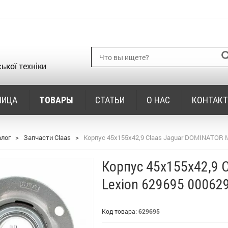
ької техніки
НИЦА
ТОВАРЫ
СТАТЬИ
О НАС
КОНТАК
алог
>
Запчасти Claas
>
Корпус 45х155х42,9 Claas Jaguar DOMINATOR M
Корпус 45х155х42,9 
Lexion 629695 00062
Код товара:
629695