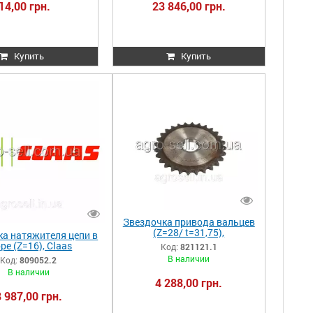
14,00 грн.
23 846,00 грн.
Купить
Купить
Звездочка привода вальцев
(Z=28/ t=31,75),
ка натяжителя цепи в
Claas>Rol.46/66 821121.1
ре (Z=16), Claas
Код:
821121.1
821121 0008211211
640/600/580/570/560/5
В наличии
Код:
809052.2
0/460/440, Tuc.480
В наличии
809052.2
4 288,00 грн.
8 987,00 грн.