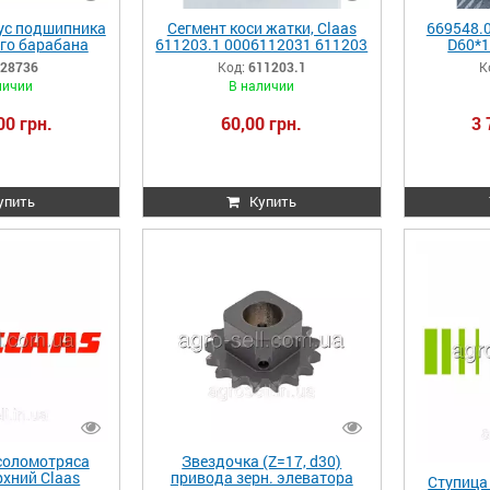
ус подшипника
Сегмент коси жатки, Claas
669548.
го барабана
611203.1 0006112031 611203
D60*1
NATOR MEGA
66954
28736
Код:
611203.1
К
6 0006287360
6695
личии
В наличии
36.0
00 грн.
60,00 грн.
3 
упить
Купить
соломотряса
Звездочка (Z=17, d30)
хний Claas
привода зерн. элеватора
Ступица