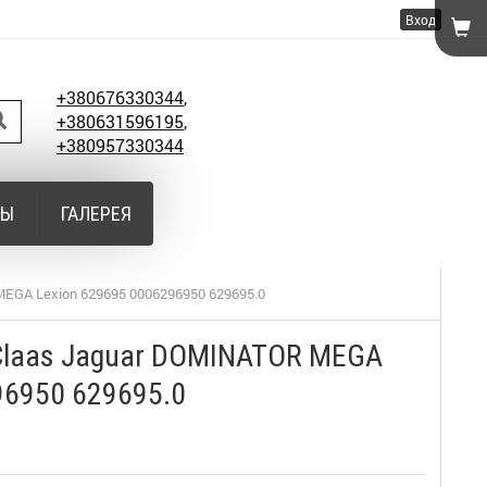
Вход
+380676330344
,
+380631596195
,
+380957330344
ТЫ
ГАЛЕРЕЯ
EGA Lexion 629695 0006296950 629695.0
Claas Jaguar DOMINATOR MEGA
96950 629695.0