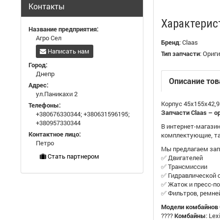
Контакты
Характерис
Название предприятия:
Агро Сел
Бренд
:
Claas
Написать нам
Тип запчасти
:
Ориги
Город:
Днепр
Описание тов
Адрес:
ул.Паникахи 2
Корпус 45х155х42,9
Телефоны:
Запчасти Claas – о
+380676330344
;
+380631596195
;
+380957330344
В интернет-магазин
Контактное лицо:
комплектующие, та
Петро
Мы предлагаем зап
Стать партнером
✅ Двигателей
✅ Трансмиссии
✅ Гидравлической
✅ Жаток и пресс-п
✅ Фильтров, ремне
Модели комбайнов C
????
Комбайны
: Le