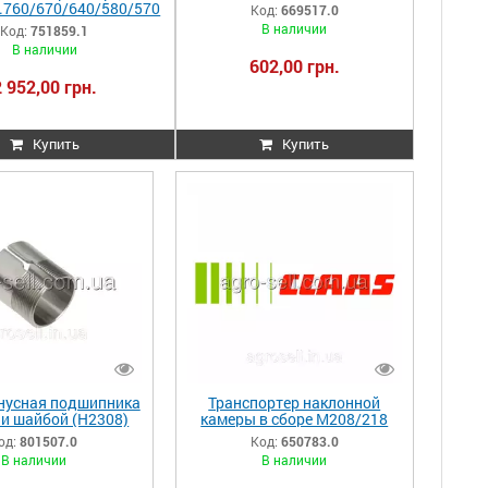
Claas Lex.670/640/580/480
x.760/670/640/580/570
Код:
669517.0
669517.0 669517 000669517
 751859.1 751859
В наличии
Код:
751859.1
0007518591
В наличии
602,00 грн.
2 952,00 грн.
Купить
Купить
онусная подшипника
Транспортер наклонной
 и шайбой (H2308)
камеры в сборе М208/218
801507.0 801507
DOM 118/108 650783.0
од:
801507.0
Код:
650783.0
000801507
650783 0006507830
В наличии
В наличии