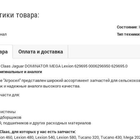
тики товара:
Состояние
:
нал
Тип техники
ара
Оплата и доставка
 Claas Jaguar DOMINATOR MEGA Lexion 629695 0006296950 629695.0
ригинальные и аналоги
е "Агросел" представлен широкий ассортимент запчастей для сельскохоз
к и надежные аналоги высокого качества.
части для:
 системы
одборщиков
й, подшипников и других расходных материалов
laas, для которых у нас есть запчасти:
xion 460, Lexion 480, Lexion 540, Lexion 580, Tucano 320, Tucano 430, Mega 2