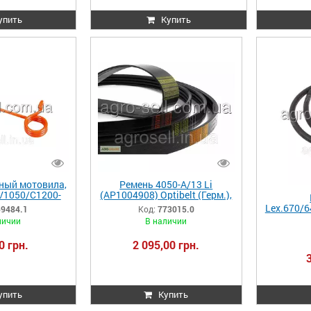
упить
Купить
ный мотовила,
Ремень 4050-A/13 Li
V1050/C1200-
(AP1004908) Optibelt (Герм.),
а) 359484.1
Claas
Lex.670/
59484.1
Код:
773015.0
003594841
Tuc.580/570/450/440/320
40/480/
личии
В наличии
773015.0 773015 0007730150
738465.
0 грн.
2 095,00 грн.
упить
Купить