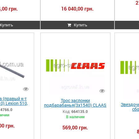
69141
2
,00 грн.
16 040,00 грн.
Купить
Купить
 (правый к-т
Трос заслонки
0) Lexion 510,
Звездоч
подбарабанья(3х1540) CLAAS
74766.0 174766
сбо
Mega
74766.0
Код:
664135.0
74766
Lex.670/
202/203/204/208/218/350/370
личии
В наличии
40/48
664135.0 664135 0006641350
00 грн.
569,00 грн.