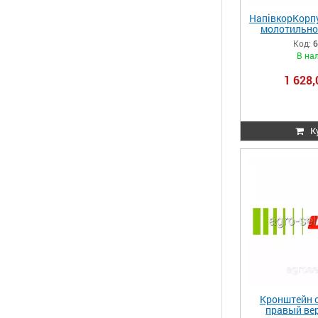
НапівкорКорп
молотильно
Claas DOMI
Код:
6
Lexion 62873
В на
6287
1 628,
К
Кронштейн 
правый вер