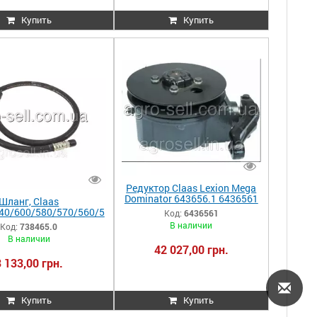
Купить
Купить
Редуктор Claas Lexion Mega
Dominator 643656.1 6436561
Шланг, Claas
000643656.1 0006436561
640/600/580/570/560/5
Код:
6436561
000643656
460/440, Jag.900/830
В наличии
Код:
738465.0
0 738465 0007384650
В наличии
42 027,00 грн.
3 133,00 грн.
Купить
Купить