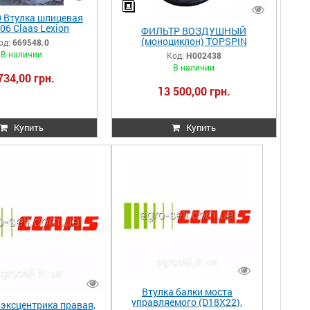
0 Втулка шлицевая
06 Claas Lexion
ФИЛЬТР ВОЗДУШНЫЙ
8.0 000669548.0
(моноциклон) TOPSPIN
од:
669548.0
48 0006695480
(5810361/82084010002),H00243
В наличии
Код:
H002438
8 CLAAS (Donaldson)
В наличии
734,00 грн.
13 500,00 грн.
Купить
Купить
Втулка балки моста
управляемого (D18X22),
 эксцентрика правая,