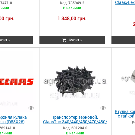
8/208
Lex420/440/460/480/580
Claas>Le
47471.0
Код:
735949.2
330/440/320
735949.2 735949 0007359492
/480
личии
В наличии
71 0006474710
00 грн.
1 348,00 грн.
упить
Купить
Втулка к
с гайкой
рхняя кулака
Транспортер зерновой,
Claas 
го (D88X26),
ClaasTuc.340/440/450/470/480/
К
/750/740/670/640
18AP012119 601204.0 601204
769141.0
Код:
601204.0
0/540 769141.0
0006012040
аличии
В наличии