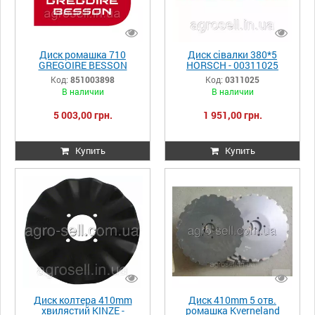
Диск ромашка 710
Диск сівалки 380*5
GREGOIRE BESSON
HORSСH - 00311025
851003898
Код:
851003898
Код:
0311025
В наличии
В наличии
5 003,00 грн.
1 951,00 грн.
Купить
Купить
Диск колтера 410mm
Диск 410mm 5 отв.
хвилястий KINZE -
ромашка Kverneland