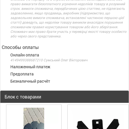
право вимагати безоплатного усунення недоліків товару в розумний
строк. вимоги споживача, передбачених цією статтею, не підлягають
задоволенню, якщо продавець, виробник (підприємство, що
задовольняє вимоги споживача, встановлені частиною першою цієї
статті) доведуть, що недоліки товару виникли внаслідок порушення
споживачем правил користування товаром або його зберігання.
Споживач має право брати участь у перевірці якості товару особисто
або через свого представника.
Способы оплаты
Онлайн оплата
4149499388687210 Сумський Олег Вікторович
Наложенный платеж
Предоплата
Безналичный расчёт
Блок с товарами