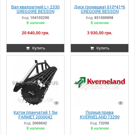
Вал квадратний L= 2330
Диск (ромашка) 610*41*6
GREGOIRE BESSON
GREGOIRE BESSON
104102290
851000898
Код:
104102290
Код:
851000898
В наличии
В наличии
20 640,00 грн.
3 930,00 грн.
Купить
Купить
Каток планчатий 1,5м
Полиця права
FARMET 2000042
KVERNELAND 73290
Код:
2000042
Код:
73290
В наличии
В наличии