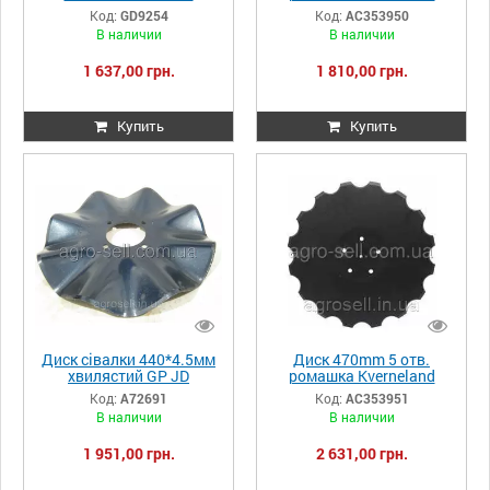
GD9254
ACCORD AC353950
Код:
GD9254
Код:
AC353950
В наличии
В наличии
1 637,00 грн.
1 810,00 грн.
Купить
Купить
Диск сівалки 440*4.5мм
Диск 470mm 5 отв.
хвилястий GP JD
ромашка Kverneland
А72691/820-019C
ACCORD AC353951
Код:
А72691
Код:
AC353951
В наличии
В наличии
1 951,00 грн.
2 631,00 грн.