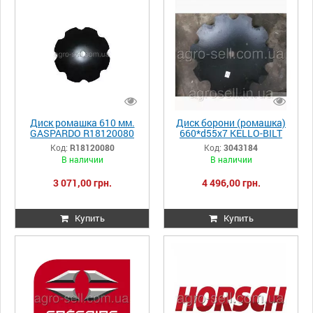
Диск ромашка 610 мм.
Диск борони (ромашка)
GASPARDO R18120080
660*d55x7 KELLO-BILT
3043184
Код:
R18120080
Код:
3043184
В наличии
В наличии
3 071,00 грн.
4 496,00 грн.
Купить
Купить