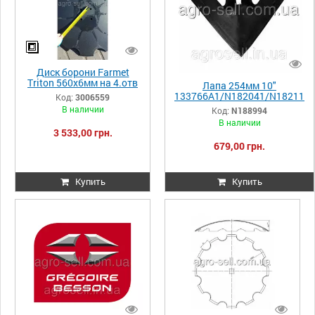
Диск борони Farmet
Triton 560х6мм на 4.отв
Лапа 254мм 10"
12.5 мм, межц. 98мм
133766A1/N182041/N18211
Код:
3006559
4/101487/N188994
В наличии
Код:
N188994
В наличии
3 533,00 грн.
679,00 грн.
Купить
Купить