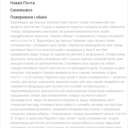
Новая Почта
Самовывоз
Повернення і обмін
Відповідно до закону України «про захист прав споживачів» ви
можете протягом 14 днів з моменту покупки повернути або обміняти
товар, придбаний в магазині, за умови виконання всіх норм
передбачених законом. Умови обміну / повернення товару належної
якості стаття 9. Відповідно до закону України «про захист прав
споживачів»: споживач має право обміняти непродовольчий товар
належної якості на аналогічний у продавця, у якого він був
придбаний, якщо товар не задовольнив його за формою, габаритами,
фасоном, кольором, розміром або з інших причин не може бути ним
використаний за призначенням. Споживач має право на обмін
товару належної якості протягом чотирнадцяти днів, не рахуючи дня
покупки. споживач (термін вживається в такому значенні згідно
статті 1. п.22 закону України «про захист прав споживачів») – фізична
особа, яка купує, замовляє, використовує або має намір придбати чи
замовити продукцію для особистих потреб, не пов’язаних з
підприємницькою діяльністю або виконанням обов’язків найманого
працівника. обмін або повернення товару належної якості
провадиться: якщо не використовувався; якщо збережено його
товарний вигляд, споживчі властивості, пломби, ярлики; на підставі
розрахунковий документ, виданий споживачеві разом з проданим
товаром. умови обміну / повернення товару неналежної якості стаття
8. Згідно із законом України «про захист прав споживачів»: в разі
виявлення протягом встановленого гарантійного строку недоліків
споживач, в порядку та в строки, встановлені законодавством, має