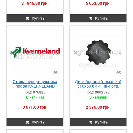
31 946,00 грн.
5 653,00 грн.
Купить
Купить
Стійка передплужника
Диск борони (ромашка)
права KVERNELAND
510х60 6мм. на 4 отв.
76825
Farmet Softer 9002598
Код:
076825
Код:
9002598
В наличии
В наличии
3 671,00 грн.
2 376,00 грн.
Купить
Купить