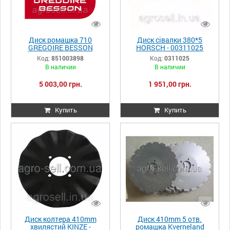
Диск ромашка 710
Диск сівалки 380*5
GREGOIRE BESSON
HORSСH - 00311025
851003898
Код:
851003898
Код:
0311025
В наличии
В наличии
5 003,00 грн.
1 951,00 грн.
Купить
Купить
Диск колтера 410mm
Диск 410mm 5 отв.
хвилястий KINZE -
ромашка Kverneland