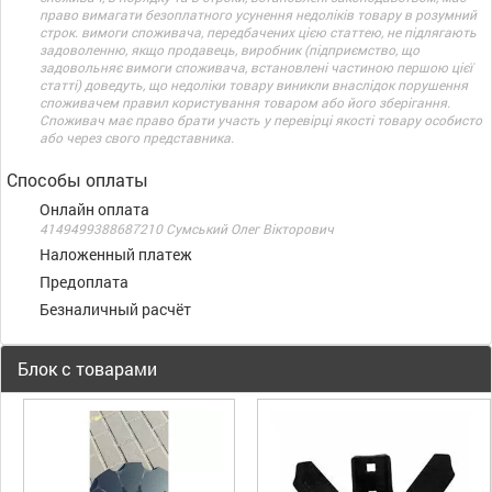
право вимагати безоплатного усунення недоліків товару в розумний
строк. вимоги споживача, передбачених цією статтею, не підлягають
задоволенню, якщо продавець, виробник (підприємство, що
задовольняє вимоги споживача, встановлені частиною першою цієї
статті) доведуть, що недоліки товару виникли внаслідок порушення
споживачем правил користування товаром або його зберігання.
Споживач має право брати участь у перевірці якості товару особисто
або через свого представника.
Способы оплаты
Онлайн оплата
4149499388687210 Сумський Олег Вікторович
Наложенный платеж
Предоплата
Безналичный расчёт
Блок с товарами