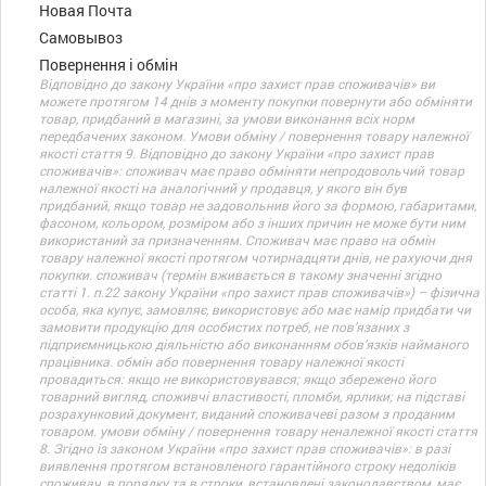
Новая Почта
Самовывоз
Повернення і обмін
Відповідно до закону України «про захист прав споживачів» ви
можете протягом 14 днів з моменту покупки повернути або обміняти
товар, придбаний в магазині, за умови виконання всіх норм
передбачених законом. Умови обміну / повернення товару належної
якості стаття 9. Відповідно до закону України «про захист прав
споживачів»: споживач має право обміняти непродовольчий товар
належної якості на аналогічний у продавця, у якого він був
придбаний, якщо товар не задовольнив його за формою, габаритами,
фасоном, кольором, розміром або з інших причин не може бути ним
використаний за призначенням. Споживач має право на обмін
товару належної якості протягом чотирнадцяти днів, не рахуючи дня
покупки. споживач (термін вживається в такому значенні згідно
статті 1. п.22 закону України «про захист прав споживачів») – фізична
особа, яка купує, замовляє, використовує або має намір придбати чи
замовити продукцію для особистих потреб, не пов’язаних з
підприємницькою діяльністю або виконанням обов’язків найманого
працівника. обмін або повернення товару належної якості
провадиться: якщо не використовувався; якщо збережено його
товарний вигляд, споживчі властивості, пломби, ярлики; на підставі
розрахунковий документ, виданий споживачеві разом з проданим
товаром. умови обміну / повернення товару неналежної якості стаття
8. Згідно із законом України «про захист прав споживачів»: в разі
виявлення протягом встановленого гарантійного строку недоліків
споживач, в порядку та в строки, встановлені законодавством, має