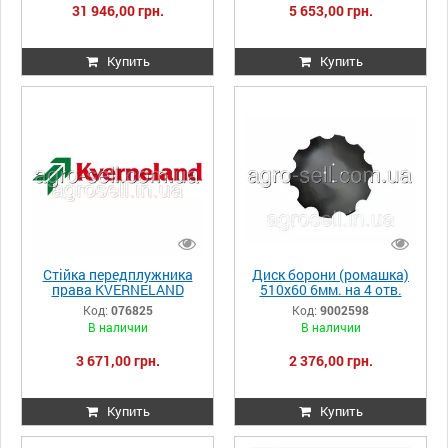
31 946,00 грн.
5 653,00 грн.
Купить
Купить
Стійка передплужника
Диск борони (ромашка)
права KVERNELAND
510х60 6мм. на 4 отв.
76825
Farmet Softer 9002598
Код:
076825
Код:
9002598
В наличии
В наличии
3 671,00 грн.
2 376,00 грн.
Купить
Купить