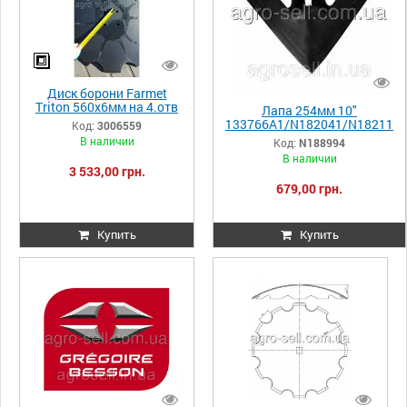
Диск борони Farmet
Triton 560х6мм на 4.отв
Лапа 254мм 10"
12.5 мм, межц. 98мм
133766A1/N182041/N18211
Код:
3006559
4/101487/N188994
В наличии
Код:
N188994
В наличии
3 533,00 грн.
679,00 грн.
Купить
Купить