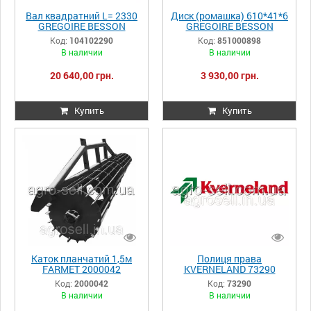
Вал квадратний L= 2330
Диск (ромашка) 610*41*6
GREGOIRE BESSON
GREGOIRE BESSON
104102290
851000898
Код:
104102290
Код:
851000898
В наличии
В наличии
20 640,00 грн.
3 930,00 грн.
Купить
Купить
Каток планчатий 1,5м
Полиця права
FARMET 2000042
KVERNELAND 73290
Код:
2000042
Код:
73290
В наличии
В наличии