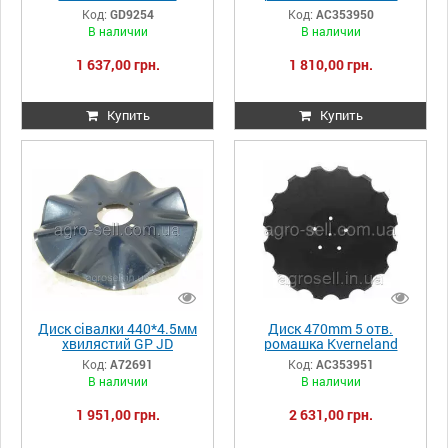
GD9254
ACCORD AC353950
Код:
GD9254
Код:
AC353950
В наличии
В наличии
1 637,00 грн.
1 810,00 грн.
Купить
Купить
Диск сівалки 440*4.5мм
Диск 470mm 5 отв.
хвилястий GP JD
ромашка Kverneland
А72691/820-019C
ACCORD AC353951
Код:
А72691
Код:
AC353951
В наличии
В наличии
1 951,00 грн.
2 631,00 грн.