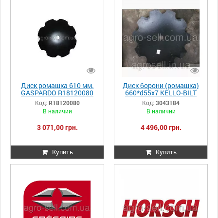
Диск ромашка 610 мм.
Диск борони (ромашка)
GASPARDO R18120080
660*d55x7 KELLO-BILT
3043184
Код:
R18120080
Код:
3043184
В наличии
В наличии
3 071,00 грн.
4 496,00 грн.
Купить
Купить