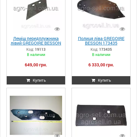
Леміш передплужника
Полиця ліва GREGOIRE
лівий GREGOIRE BESSON
BESSON 173435
19113
Код:
19113
Код:
173435
В наличии
В наличии
649,00 грн.
6 333,00 грн.
Купить
Купить