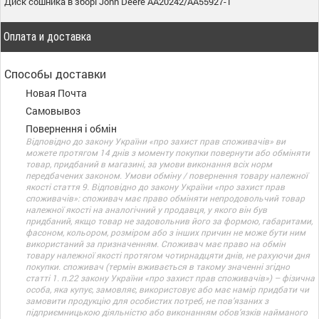
Диск сошника в зборі John Deere AA20242/AA55927-1
Оплата и доставка
Способы доставки
Новая Почта
Самовывоз
Повернення і обмін
Відповідно до закону України «про захист прав споживачів» ви
можете протягом 14 днів з моменту покупки повернути або обміняти
товар, придбаний в магазині, за умови виконання всіх норм
передбачених законом. Умови обміну / повернення товару належної
якості стаття 9. Відповідно до закону України «про захист прав
споживачів»: споживач має право обміняти непродовольчий товар
належної якості на аналогічний у продавця, у якого він був
придбаний, якщо товар не задовольнив його за формою, габаритами,
фасоном, кольором, розміром або з інших причин не може бути ним
використаний за призначенням. Споживач має право на обмін
товару належної якості протягом чотирнадцяти днів, не рахуючи дня
покупки. споживач (термін вживається в такому значенні згідно
статті 1. п.22 закону України «про захист прав споживачів») – фізична
особа, яка купує, замовляє, використовує або має намір придбати чи
замовити продукцію для особистих потреб, не пов’язаних з
підприємницькою діяльністю або виконанням обов’язків найманого