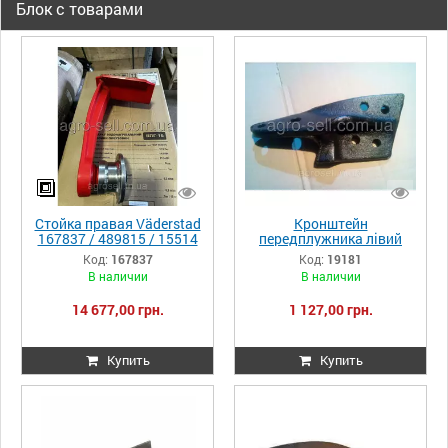
Блок с товарами
Стойка правая Väderstad
Кронштейн
167837 / 489815 / 15514
передплужника лівий
GREGOIRE BESSON 19181
Код:
167837
Код:
19181
В наличии
В наличии
14 677,00 грн.
1 127,00 грн.
Купить
Купить