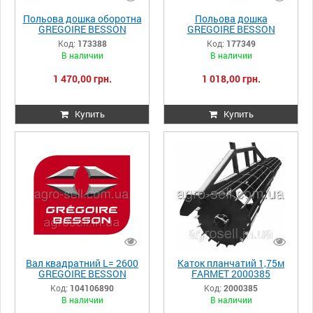
Польова дошка оборотна
Польова дошка
GREGOIRE BESSON
GREGOIRE BESSON
173388
177349
Код:
173388
Код:
177349
В наличии
В наличии
1 470,00 грн.
1 018,00 грн.
Купить
Купить
Вал квадратний L= 2600
Каток планчатий 1,75м
GREGOIRE BESSON
FARMET 2000385
104106890
Код:
104106890
Код:
2000385
В наличии
В наличии