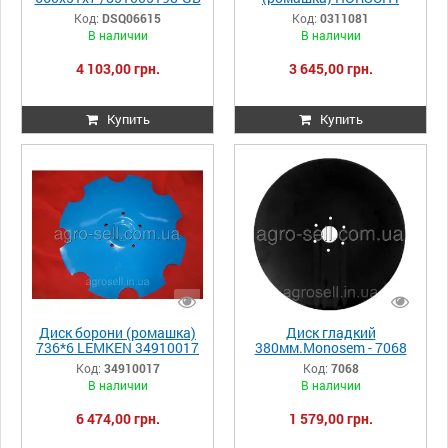
QUIVOGNE
00311081
Код:
DSQ06615
Код:
0311081
DSQ06615/DSQ06630
В наличии
В наличии
4 103,00 грн.
3 645,00 грн.
Купить
Купить
Диск борони (ромашка)
Диск гладкий
736*6 LEMKEN 34910017
380мм.Monosem - 7068
Код:
34910017
Код:
7068
В наличии
В наличии
6 474,00 грн.
1 579,00 грн.