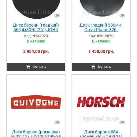
Диск борони (гладкий)
Диск гладкий 380мм.
660,4x30*6 (26") JOHN
Great Plains 820-
DEERE (26''x0.256'')
287C/404-121S - голий
Код:
N242923
Код:
820-287C
N242923
В наличии
В наличии
3 954,00 грн.
1 458,00 грн.
Купить
Купить
Диск борони (ромашка)
Диск борони 684
660x51x7 /851005198-GB
(ромашка) HORSCH l