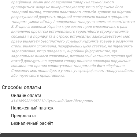
працівника. обмін або повернення товару належної якості
провадиться: якщо не використовувався; якщо збережено його
товарний вигляд, споживчі властивості, пломби, ярлики; на підставі
розрахунковий документ, виданий споживачеві разом з проданим
товаром. умови обміну / повернення товару неналежної якості стаття
8. Згідно із законом України «про захист прав споживачів»: в разі
виявлення протягом встановленого гарантійного строку недоліків
споживач, в порядку та в строки, встановлені законодавством, має
право вимагати безоплатного усунення недоліків товару в розумний
строк. вимоги споживача, передбачених цією статтею, не підлягають
задоволенню, якщо продавець, виробник (підприємство, що
задовольняє вимоги споживача, встановлені частиною першою цієї
статті) доведуть, що недоліки товару виникли внаслідок порушення
споживачем правил користування товаром або його зберігання.
Споживач має право брати участь у перевірці якості товару особисто
або через свого представника.
Способы оплаты
Онлайн оплата
4149499388687210 Сумський Олег Вікторович
Наложенный платеж
Предоплата
Безналичный расчёт