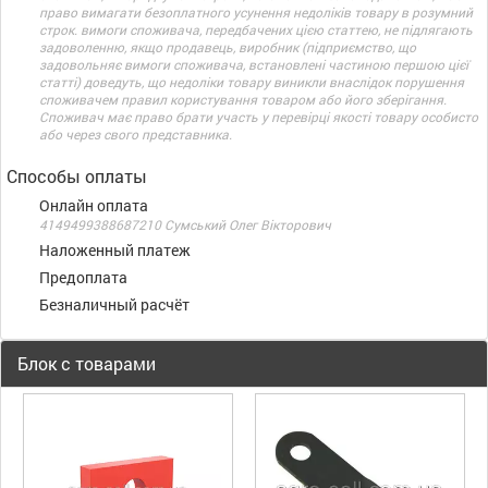
право вимагати безоплатного усунення недоліків товару в розумний
строк. вимоги споживача, передбачених цією статтею, не підлягають
задоволенню, якщо продавець, виробник (підприємство, що
задовольняє вимоги споживача, встановлені частиною першою цієї
статті) доведуть, що недоліки товару виникли внаслідок порушення
споживачем правил користування товаром або його зберігання.
Споживач має право брати участь у перевірці якості товару особисто
або через свого представника.
Способы оплаты
Онлайн оплата
4149499388687210 Сумський Олег Вікторович
Наложенный платеж
Предоплата
Безналичный расчёт
Блок с товарами