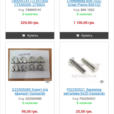
T40005141 (J1551000,
Стремянка 806-102C
CTX40200, 279003,
Great Plains 806102
6060002) Ніж
Код:
T40005141
Код:
806-102C
подрібнювача прямий
В наличии
В наличии
205х50,
329,00 грн.
1 100,00 грн.
Купить
Купить
G22505085 Хомут під
F02250521 Заклепка
квадрат Gaspardo
металева 6x20 Gaspardo
Код:
G22505085
Код:
F02250521
В наличии
В наличии
99,00 грн.
25,00 грн.