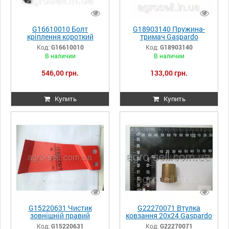
G16610010 Болт
G18903140 Пружина-
кріплення короткий
тримач Gaspardo
Gaspardo
Код:
G16610010
Код:
G18903140
В наличии
В наличии
546,00 грн.
133,00 грн.
Купить
Купить
G15220631 Чистик
G22270071 Втулка
зовнішній правий
ковзання 20х24 Gaspardo
Gaspardo
Код:
G15220631
Код:
G22270071