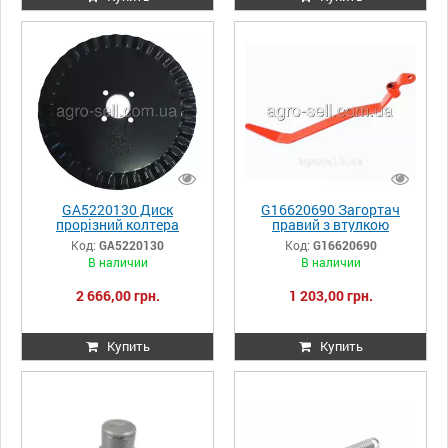
GA5220130 Диск
G16620690 Загортач
прорізний колтера
правий з втулкою
хвилястий D=355
Gaspardo
Код:
GA5220130
Код:
G16620690
Gaspardo
В наличии
В наличии
2 666,00 грн.
1 203,00 грн.
Купить
Купить