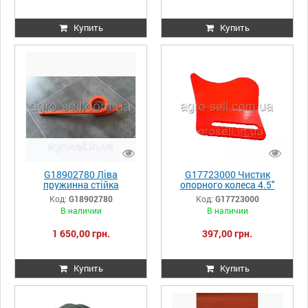
Купить
Купить
G18902780 Ліва
G17723000 Чистик
пружинна стійка
опорного колеса 4.5"
Gaspardo
правий Gaspardo
Код:
G18902780
Код:
G17723000
В наличии
В наличии
1 650,00 грн.
397,00 грн.
Купить
Купить