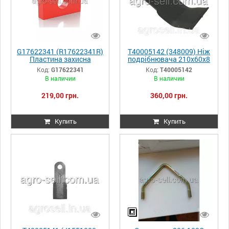
G17622341 (R17622341R)
T40005142 (348009) Ніж
Пластина захисна
подрібнювача 210х60х8
Gaspardo
d=25.5 Gaspardo
Код:
G17622341
Код:
T40005142
В наличии
В наличии
219,00 грн.
360,00 грн.
Купить
Купить