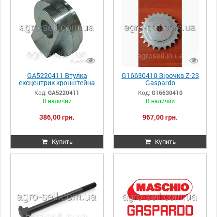
GA5220411 Втулка
G16630410 Зірочка Z-23
ексцентрик кронштейна
Gaspardo
прикочуючих коліс
Код:
GA5220411
Код:
G16630410
Gaspardo
В наличии
В наличии
386,00 грн.
967,00 грн.
Купить
Купить