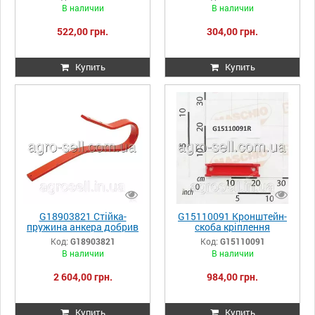
В наличии
В наличии
522,00 грн.
304,00 грн.
Купить
Купить
G18903821 Стійка-
G15110091 Кронштейн-
пружина анкера добрив
скоба кріплення
Gaspardo
Gaspardo
Код:
G18903821
Код:
G15110091
В наличии
В наличии
2 604,00 грн.
984,00 грн.
Купить
Купить